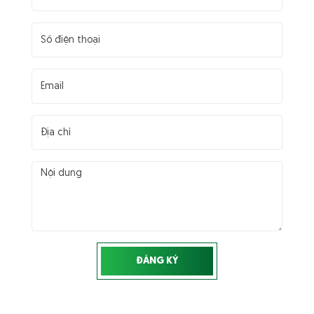
giao đến khách hàng, từ kiểm tra chất
Tìm hiểu thêm
lượng, đóng cuộn, đóng gói đến xuất
kho, đảm bảo chất lượng ổn định cho
doanh nghiệp.
Túi Lưới Nhựa Chita Agri Phù
Hợp Đóng Gói Cho Những
Ngành Hàng Nào?
Khám phá những ngành hàng phù hợp
sử dụng túi lưới nhựa Chita Agri. Giải
pháp đóng gói linh hoạt cho nông sản,
Tìm hiểu thêm
hải sản, thực phẩm, đồ chơi, hàng tiêu
dùng và nhiều lĩnh vực khác.
Dây Đai Nhựa Chita Agri Giá Sỉ,
Chất Lượng Ổn Định
Dây đai nhựa Chita Agri giá sỉ, chất
lượng ổn định, phù hợp doanh nghiệp
đóng gói nông sản, xuất khẩu, siêu thị
Tìm hiểu thêm
và đơn vị logistics.
Nông Sản Đóng Gói Đẹp Giúp