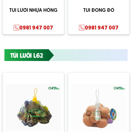
TÚI LƯỚI NHỰA HỒNG
TÚI ĐÓNG ĐỒ
0981 947 007
0981 947 007
TÚI LƯỚI L62