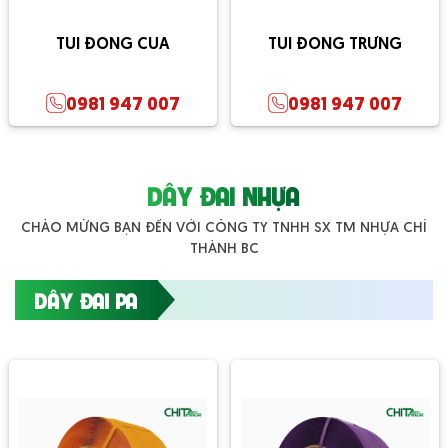
TÚI ĐÓNG CUA
TÚI ĐÓNG TRỨNG
0981 947 007
0981 947 007
DÂY ĐAI NHỰA
CHÀO MỪNG BẠN ĐẾN VỚI CÔNG TY TNHH SX TM NHỰA CHÍ
THÀNH BC
DÂY ĐAI PA