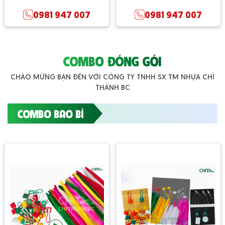
0981 947 007
0981 947 007
COMBO ĐÓNG GÓI
CHÀO MỪNG BẠN ĐẾN VỚI CÔNG TY TNHH SX TM NHỰA CHÍ
THÀNH BC
COMBO BAO BÌ
Dây Đai Nhựa PP Được Làm Bằng
Vật Liệu Gì?
Dây đai nhựa PP được sản xuất từ