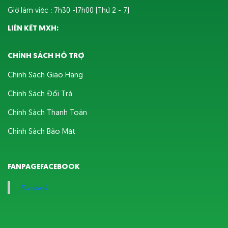
sản ngày càng tăng.
Giờ làm việc : 7h30 -17h00 (Thứ 2 - 7)
Dây Đai Nhựa Là Gì? Đặc Điểm,
Ứng Dụng Và Kinh Nghiệm Lựa
LIÊN KẾT MXH:
Chọn Cho Doanh Nghiệp Đóng
Tìm hiểu dây đai nhựa là gì, đặc điểm,
Gói
ứng dụng và kinh nghiệm lựa chọn dây
CHÍNH SÁCH HỖ TRỢ
đai phù hợp cho doanh nghiệp đóng
Tìm hiểu thêm
gói, xuất khẩu nông sản.
Chính Sách Giao Hàng
Chính Sách Đổi Trả
Dây Đai Đóng Chanh Có Vai Trò
Chính Sách Thanh Toán
Gì Trong Bảo Quản Và Vận
Chuyển Nông Sản?
Tìm hiểu vai trò của dây đai đóng
Chính Sách Bảo Mật
chanh trong bảo quản, vận chuyển và
nâng cao giá trị nông sản cho doanh
Tìm hiểu thêm
nghiệp, hợp tác xã và đơn vị xuất khẩu.
FANPAGEFACEBOOK
Facebook
Xu Hướng Đóng Gói Sẵn Trong
Ngành Trái Cây: Cơ Hội Cho Vựa
Và Doanh Nghiệp Xuất Khẩu
Xu hướng đóng gói sẵn trái cây đang
phát triển mạnh, mở ra nhiều cơ hội