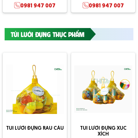
0981 947 007
0981 947 007
TÚI LƯỚI ĐỰNG THỰC PHẨM
TÚI LƯỚI ĐỰNG RAU CÂU
TÚI LƯỚI ĐỰNG XÚC
XÍCH