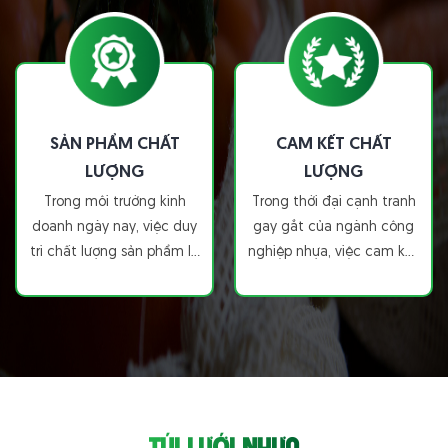
SẢN PHẨM CHẤT
CAM KẾT CHẤT
LƯỢNG
LƯỢNG
Trong môi trường kinh
Trong thời đại cạnh tranh
doanh ngày nay, việc duy
gay gắt của ngành công
trì chất lượng sản phẩm là
nghiệp nhựa, việc cam kết
yếu tố quyết định sự thành
chất lượng sản phẩm và
công của một doanh
dịch vụ là yếu tố quyết
nghiệp. Công ty TNHH Sản
định sự thành công của
Xuất Thương Mại Nhựa Chí
một doanh nghiệp. Công
Thành BC đã khẳng định vị
ty TNHH Sản Xuất Thương
thế của mình trong ngành
Mại Nhựa Chí Thành BC đã
sản xuất nhựa nhờ vào
khẳng định vị thế của
TÚI LƯỚI NHỰA