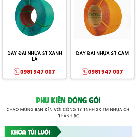
DÂY ĐAI NHỰA ST XANH
DÂY ĐAI NHỰA ST CAM
LÁ
0981 947 007
0981 947 007
PHỤ KIỆN ĐÓNG GÓI
CHÀO MỪNG BẠN ĐẾN VỚI CÔNG TY TNHH SX TM NHỰA CHÍ
THÀNH BC
KHÓA TÚI LƯỚI