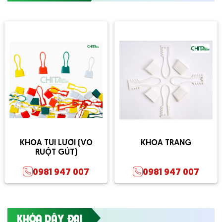
KHÓA TÚI LƯỚI (VỎ
KHOÁ TRẮNG
RUỘT GÚT)
0981 947 007
0981 947 007
KHÓA DÂY ĐAI