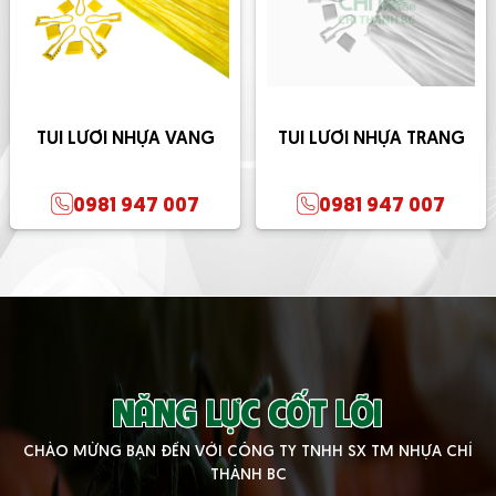
TÚI LƯỚI NHỰA VÀNG
TÚI LƯỚI NHỰA TRẮNG
0981 947 007
0981 947 007
NĂNG LỰC CỐT LÕI
CHÀO MỪNG BẠN ĐẾN VỚI CÔNG TY TNHH SX TM NHỰA CHÍ
THÀNH BC