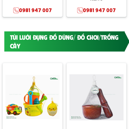
0981 947 007
0981 947 007
TÚI LƯỚI ĐỰNG ĐỒ DÙNG/ ĐỒ CHƠI/TRỒNG
CÂY