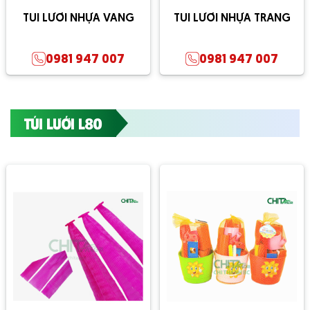
TÚI LƯỚI NHỰA VÀNG
TÚI LƯỚI NHỰA TRẮNG
0981 947 007
0981 947 007
TÚI LƯỚI L80