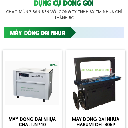
DỤNG CỤ ĐÓNG GÓI
CHÀO MỪNG BẠN ĐẾN VỚI CÔNG TY TNHH SX TM NHỰA CHÍ
THÀNH BC
MÁY ĐÓNG ĐAI NHỰA
MÁY ĐÓNG ĐAI NHỰA
MÁY ĐÓNG ĐAI NHỰA
CHALI JN740
HARUMI QH -305P