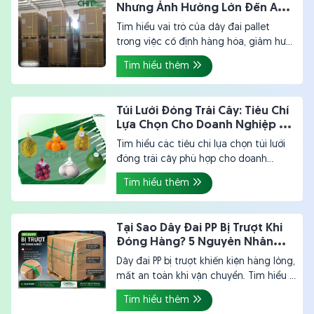
Nhưng Ảnh Hưởng Lớn Đến An
Toàn Hàng Hóa
Tìm hiểu vai trò của dây đai pallet
trong việc cố định hàng hóa, giảm hư
hỏng và tối ưu vận chuyển. Giải pháp
Tìm hiểu thêm
phù hợp cho doanh nghiệp, hợp tác xã
và đơn vị xuất khẩu.
Túi Lưới Đóng Trái Cây: Tiêu Chí
Lựa Chọn Cho Doanh Nghiệp Và
Đơn Vị Xuất Khẩu
Tìm hiểu các tiêu chí lựa chọn túi lưới
đóng trái cây phù hợp cho doanh
nghiệp, HTX và đơn vị xuất khẩu nhằm
Tìm hiểu thêm
giảm hao hụt, nâng cao giá trị nông
sản và tối ưu chi phí.
Tại Sao Dây Đai PP Bị Trượt Khi
Đóng Hàng? 5 Nguyên Nhân
Doanh Nghiệp Thường Bỏ Qua
Dây đai PP bị trượt khiến kiện hàng lỏng,
mất an toàn khi vận chuyển. Tìm hiểu 5
nguyên nhân phổ biến và cách khắc
Tìm hiểu thêm
phục giúp doanh nghiệp tối ưu quy