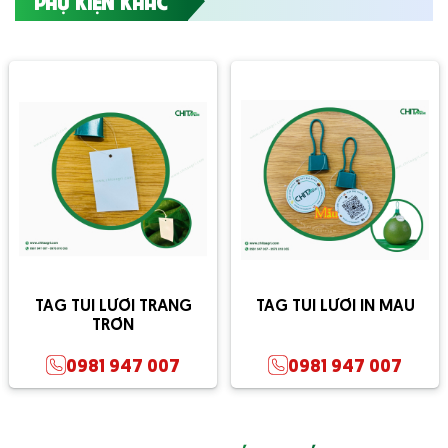
PHỤ KIỆN KHÁC
TAG TÚI LƯỚI TRẮNG
TAG TÚI LƯỚI IN MÀU
TRƠN
0981 947 007
0981 947 007