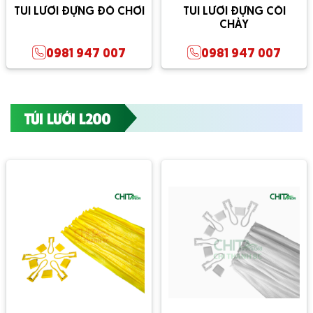
TÚI LƯỚI ĐỰNG ĐỒ CHƠI
TÚI LƯỚI ĐỰNG CỐI
CHÀY
0981 947 007
0981 947 007
TÚI LƯỚI L200