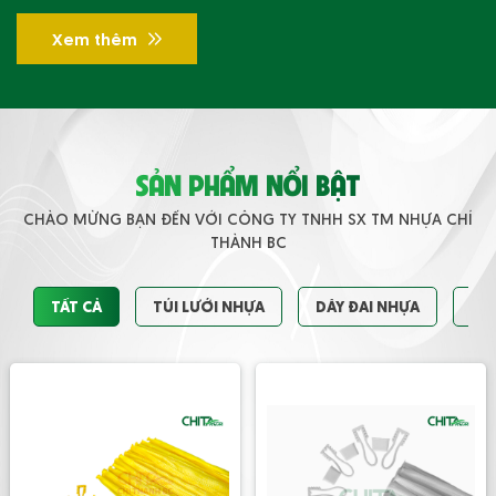
Xem thêm
SẢN PHẨM NỔI BẬT
CHÀO MỪNG BẠN ĐẾN VỚI CÔNG TY TNHH SX TM NHỰA CHÍ
THÀNH BC
TẤT CẢ
TÚI LƯỚI NHỰA
DÂY ĐAI NHỰA
PH