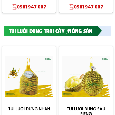
0981 947 007
0981 947 007
TÚI LƯỚI ĐỰNG TRÁI CÂY /NÔNG SẢN
TÚI LƯỚI ĐỰNG NHÃN
TÚI LƯỚI ĐỰNG SẦU
RIÊNG