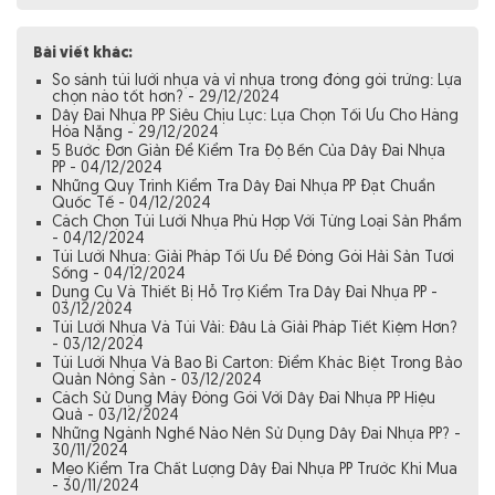
Bài viết khác:
So sánh túi lưới nhựa và vỉ nhựa trong đóng gói trứng: Lựa
chọn nào tốt hơn? - 29/12/2024
Dây Đai Nhựa PP Siêu Chịu Lực: Lựa Chọn Tối Ưu Cho Hàng
Hóa Nặng - 29/12/2024
5 Bước Đơn Giản Để Kiểm Tra Độ Bền Của Dây Đai Nhựa
PP - 04/12/2024
Những Quy Trình Kiểm Tra Dây Đai Nhựa PP Đạt Chuẩn
Quốc Tế - 04/12/2024
Cách Chọn Túi Lưới Nhựa Phù Hợp Với Từng Loại Sản Phẩm
- 04/12/2024
Túi Lưới Nhựa: Giải Pháp Tối Ưu Để Đóng Gói Hải Sản Tươi
Sống - 04/12/2024
Dụng Cụ Và Thiết Bị Hỗ Trợ Kiểm Tra Dây Đai Nhựa PP -
03/12/2024
Túi Lưới Nhựa Và Túi Vải: Đâu Là Giải Pháp Tiết Kiệm Hơn?
- 03/12/2024
Túi Lưới Nhựa Và Bao Bì Carton: Điểm Khác Biệt Trong Bảo
Quản Nông Sản - 03/12/2024
Cách Sử Dụng Máy Đóng Gói Với Dây Đai Nhựa PP Hiệu
Quả - 03/12/2024
Những Ngành Nghề Nào Nên Sử Dụng Dây Đai Nhựa PP? -
30/11/2024
Mẹo Kiểm Tra Chất Lượng Dây Đai Nhựa PP Trước Khi Mua
- 30/11/2024