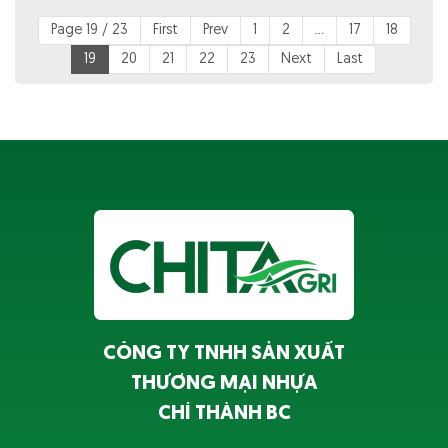
Page 19 / 23
First
Prev
1
2
...
17
18
19
20
21
22
23
Next
Last
CÔNG TY TNHH SẢN XUẤT
THƯƠNG MẠI NHỰA
CHÍ THÀNH BC