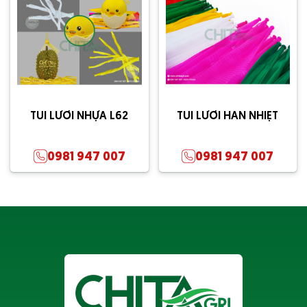
TÚI LƯỚI NHỰA L62
TÚI LƯỚI HÀN NHIỆT
0981 947 007
0981 947 007