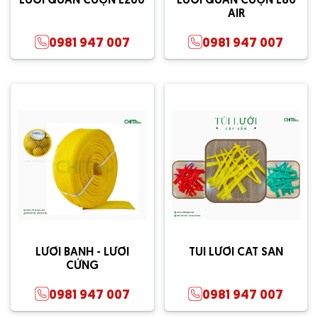
LƯỚI QUẤN CUỘN L200
LƯỚI QUẤN CUỘN L80
AIR
0981 947 007
0981 947 007
LƯỚI BÀNH - LƯỚI
TÚI LƯỚI CẮT SẴN
CỨNG
0981 947 007
0981 947 007