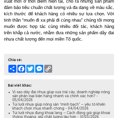
xuất mới ở thời điểm hiện tại, cho ra những sản phẩm 
đảm bảo tiêu chuẩn chất lượng và đa dạng về màu sắc, 
kích thước để khách hàng có nhiều sự lựa chọn. Với 
tinh thần “muốn đi xa phải đi cùng nhau” chúng tôi mong 
muốn được hợp tác cùng nhiều đối tác, khách hàng 
trên khắp cả nước, nhằm đưa những sản phẩm dây đai 
nhựa chất lượng đến mọi miền Tổ quốc.
Chia sẻ:
Share
Facebook
Twitter
Messenger
Copy
Link
Bài viết khác:
Vì sao dây đai nhựa giúp vựa trái cây, doanh nghiệp nông
sản phân loại kiện hàng nhanh và chính xác hơn? -
05/04/2026
Túi lưới nhựa giúp nông sản “minh bạch” – yếu tố khiến
khách chọn mua nhanh chóng - 04/04/2026
Túi lưới nhựa đựng khoai lang – Cách đóng gói giúp khoai
thông thoáng, giữ chất lượng lâu hơn - 31/03/2026