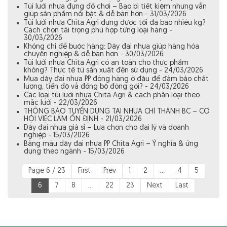
Túi lưới nhựa đựng đồ chơi – Bao bì tiết kiệm nhưng vẫn
giúp sản phẩm nổi bật & dễ bán hơn - 31/03/2026
Túi lưới nhựa Chita Agri đựng được tối đa bao nhiêu kg?
Cách chọn tải trọng phù hợp từng loại hàng -
30/03/2026
Không chỉ để buộc hàng: Dây đai nhựa giúp hàng hóa
chuyên nghiệp & dễ bán hơn - 30/03/2026
Túi lưới nhựa Chita Agri có an toàn cho thực phẩm
không? Thực tế từ sản xuất đến sử dụng - 24/03/2026
Mua dây đai nhựa PP đóng hàng ở đâu để đảm bảo chất
lượng, tiến độ và đồng bộ đóng gói? - 24/03/2026
Các loại túi lưới nhựa Chita Agri & cách phân loại theo
mắc lưới - 22/03/2026
THÔNG BÁO TUYỂN DỤNG TẠI NHỰA CHÍ THÀNH BC – CƠ
HỘI VIỆC LÀM ỔN ĐỊNH - 21/03/2026
Dây đai nhựa giá sỉ – Lựa chọn cho đại lý và doanh
nghiệp - 15/03/2026
Bảng màu dây đai nhựa PP Chita Agri – Ý nghĩa & ứng
dụng theo ngành - 15/03/2026
Page 6 / 23
First
Prev
1
2
...
4
5
6
7
8
...
22
23
Next
Last