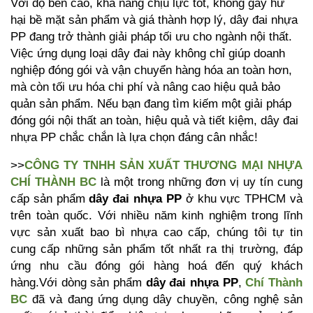
Với độ bền cao, khả năng chịu lực tốt, không gây hư 
hại bề mặt sản phẩm và giá thành hợp lý, dây đai nhựa 
PP đang trở thành giải pháp tối ưu cho ngành nội thất. 
Việc ứng dụng loại dây đai này không chỉ giúp doanh 
nghiệp đóng gói và vận chuyển hàng hóa an toàn hơn, 
mà còn tối ưu hóa chi phí và nâng cao hiệu quả bảo 
quản sản phẩm. Nếu bạn đang tìm kiếm một giải pháp 
đóng gói nội thất an toàn, hiệu quả và tiết kiệm, dây đai 
nhựa PP chắc chắn là lựa chọn đáng cân nhắc!
>>
CÔNG TY TNHH SẢN XUẤT THƯƠNG MẠI NHỰA 
CHÍ THÀNH BC
là một trong những đơn vị uy tín cung 
cấp sản phẩm 
dây đai nhựa PP
 ở khu vực TPHCM và 
trên toàn quốc. Với nhiều năm kinh nghiệm trong lĩnh 
vực sản xuất bao bì nhựa cao cấp, chúng tôi tự tin 
cung cấp những sản phẩm tốt nhất ra thị trường, đáp 
ứng nhu cầu đóng gói hàng hoá đến quý khách 
hàng.Với dòng sản phẩm 
dây đai nhựa PP
, 
Chí Thành 
BC
đã và đang ứng dụng dây chuyền, công nghệ sản 