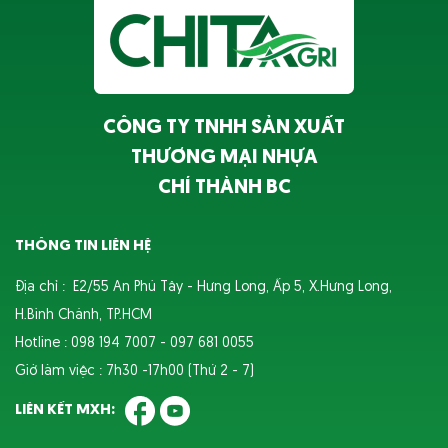
CÔNG TY TNHH SẢN XUẤT
THƯƠNG MẠI NHỰA
CHÍ THÀNH BC
THÔNG TIN LIÊN HỆ
Địa chỉ : E2/55 An Phú Tây - Hưng Long, Ấp 5, X.Hưng Long,
H.Bình Chánh, TP.HCM
Hotline : 098 194 7007 - 097 681 0055
Giờ làm việc : 7h30 -17h00 (Thứ 2 - 7)
LIÊN KẾT MXH: