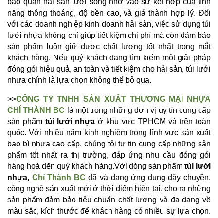
bảo quản hải sản tươi sống nhờ vào sự kết hợp của tính 
năng thông thoáng, độ bền cao, và giá thành hợp lý. Đối 
với các doanh nghiệp kinh doanh hải sản, việc sử dụng túi 
lưới nhựa không chỉ giúp tiết kiệm chi phí mà còn đảm bảo 
sản phẩm luôn giữ được chất lượng tốt nhất trong mắt 
khách hàng. Nếu quý khách đang tìm kiếm một giải pháp 
đóng gói hiệu quả, an toàn và tiết kiệm cho hải sản, túi lưới 
nhựa chính là lựa chọn không thể bỏ qua.
>>
CÔNG TY TNHH SẢN XUẤT THƯƠNG MẠI NHỰA 
CHÍ THÀNH BC
 là một trong những đơn vị uy tín cung cấp 
sản phẩm 
túi lưới nhựa 
ở khu vực TPHCM và trên toàn 
quốc. Với nhiều năm kinh nghiệm trong lĩnh vực sản xuất 
bao bì nhựa cao cấp, chúng tôi tự tin cung cấp những sản 
phẩm tốt nhất ra thị trường, đáp ứng nhu cầu đóng gói 
hàng hoá đến quý khách hàng.Với dòng sản phẩm 
túi lưới 
nhựa,
Chí Thành BC
đã và đang ứng dụng dây chuyền, 
công nghệ sản xuất mới ở thời điểm hiện tại, cho ra những 
sản phẩm đảm bảo tiêu chuẩn chất lượng và đa dạng về 
màu sắc, kích thước để khách hàng có nhiều sự lựa chọn. 