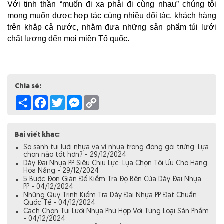
Với tinh thần “muốn đi xa phải đi cùng nhau” chúng tôi 
mong muốn được hợp tác cùng nhiều đối tác, khách hàng 
trên khắp cả nước, nhằm đưa những sản phẩm túi lưới 
chất lượng đến mọi miền Tổ quốc.
Chia sẻ:
Share
Facebook
Twitter
Messenger
Copy
Link
Bài viết khác:
So sánh túi lưới nhựa và vỉ nhựa trong đóng gói trứng: Lựa
chọn nào tốt hơn? - 29/12/2024
Dây Đai Nhựa PP Siêu Chịu Lực: Lựa Chọn Tối Ưu Cho Hàng
Hóa Nặng - 29/12/2024
5 Bước Đơn Giản Để Kiểm Tra Độ Bền Của Dây Đai Nhựa
PP - 04/12/2024
Những Quy Trình Kiểm Tra Dây Đai Nhựa PP Đạt Chuẩn
Quốc Tế - 04/12/2024
Cách Chọn Túi Lưới Nhựa Phù Hợp Với Từng Loại Sản Phẩm
- 04/12/2024