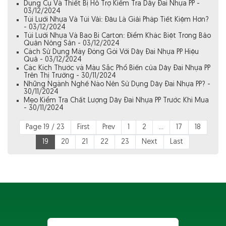
Dụng Cụ Và Thiết Bị Hỗ Trợ Kiểm Tra Dây Đai Nhựa PP -
03/12/2024
Túi Lưới Nhựa Và Túi Vải: Đâu Là Giải Pháp Tiết Kiệm Hơn?
- 03/12/2024
Túi Lưới Nhựa Và Bao Bì Carton: Điểm Khác Biệt Trong Bảo
Quản Nông Sản - 03/12/2024
Cách Sử Dụng Máy Đóng Gói Với Dây Đai Nhựa PP Hiệu
Quả - 03/12/2024
Các Kích Thước và Màu Sắc Phổ Biến của Dây Đai Nhựa PP
Trên Thị Trường - 30/11/2024
Những Ngành Nghề Nào Nên Sử Dụng Dây Đai Nhựa PP? -
30/11/2024
Mẹo Kiểm Tra Chất Lượng Dây Đai Nhựa PP Trước Khi Mua
- 30/11/2024
Page 19 / 23
First
Prev
1
2
...
17
18
19
20
21
22
23
Next
Last