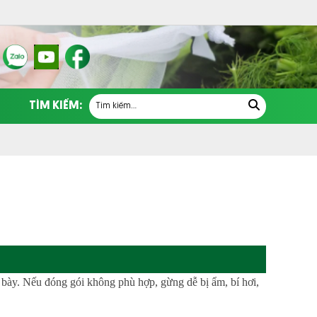
TÌM KIẾM:
g bày. Nếu đóng gói không phù hợp, gừng dễ bị ẩm, bí hơi,