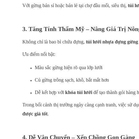
Với gừng bán sỉ hoặc bán lẻ tại chợ đầu mối, siêu thị,
túi l
3. Tăng Tính Thẩm Mỹ – Nâng Giá Trị Nôn
Không chỉ là bao bì chứa đựng,
túi lưới nhựa đựng gừng
Ưu điểm nổi bật:
Màu sắc gừng hiện rõ qua lớp lưới
Củ gừng trông sạch, khô, bắt mắt hơn
Dễ kết hợp với
khóa túi lưới
để tạo thành gói hàng 
Trong bối cảnh thị trường ngày càng cạnh tranh, việc sử d
được giá tốt
.
4. Dễ Vận Chuyển – Xếp Chồng Gọn Gàng