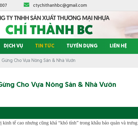
 007
ctychithanhbc@gmail.com
DỊCH VỤ
TIN TỨC
TUYỂN DỤNG
LIÊN HỆ
ựng Gừng Cho Vựa Nông Sản & Nhà Vườn
ng Gừng Cho Vựa Nông Sản & Nhà Vườn
rị kinh tế cao nhưng cũng khá “khó tính” trong khâu bảo quản và trưn