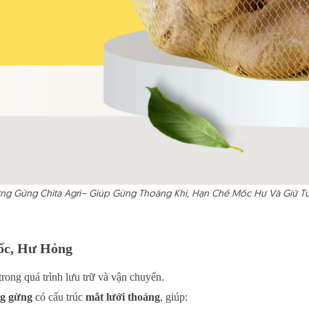
ựng Gừng Chita Agri– Giúp Gừng Thoáng Khí, Hạn Chế Mốc Hư Và Giữ T
ốc, Hư Hỏng
rong quá trình lưu trữ và vận chuyển.
ng gừng
có cấu trúc
mắt lưới thoáng
, giúp: