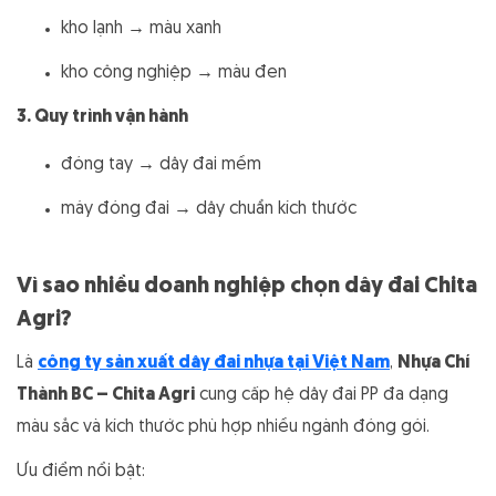
kho lạnh → màu xanh
kho công nghiệp → màu đen
3. Quy trình vận hành
đóng tay → dây đai mềm
máy đóng đai → dây chuẩn kích thước
Vì sao nhiều doanh nghiệp chọn dây đai Chita
Agri?
Là
công ty sản xuất dây đai nhựa tại Việt Nam
,
Nhựa Chí
Thành BC – Chita Agri
cung cấp hệ dây đai PP đa dạng
màu sắc và kích thước phù hợp nhiều ngành đóng gói.
Ưu điểm nổi bật: