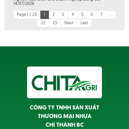
14/07/2026
Page 1 / 23
1
2
3
4
5
6
7
...
22
23
Next
Last
CÔNG TY TNHH SẢN XUẤT
THƯƠNG MẠI NHỰA
CHÍ THÀNH BC