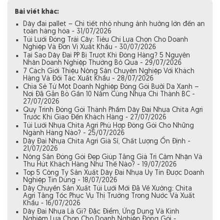
Bài viết khác:
Dây đai pallet – Chi tiết nhỏ nhưng ảnh hưởng lớn đến an
toàn hàng hóa - 31/07/2026
Túi Lưới Đóng Trái Cây: Tiêu Chí Lựa Chọn Cho Doanh
Nghiệp Và Đơn Vị Xuất Khẩu - 30/07/2026
Tại Sao Dây Đai PP Bị Trượt Khi Đóng Hàng? 5 Nguyên
Nhân Doanh Nghiệp Thường Bỏ Qua - 29/07/2026
7 Cách Giới Thiệu Nông Sản Chuyên Nghiệp Với Khách
Hàng Và Đối Tác Xuất Khẩu - 28/07/2026
Chia Sẻ Từ Một Doanh Nghiệp Đóng Gói Bưởi Da Xanh –
Nơi Đã Gắn Bó Gần 10 Năm Cùng Nhựa Chí Thành BC -
27/07/2026
Quy Trình Đóng Gói Thành Phẩm Dây Đai Nhựa Chita Agri
Trước Khi Giao Đến Khách Hàng - 27/07/2026
Túi Lưới Nhựa Chita Agri Phù Hợp Đóng Gói Cho Những
Ngành Hàng Nào? - 25/07/2026
Dây Đai Nhựa Chita Agri Giá Sỉ, Chất Lượng Ổn Định -
21/07/2026
Nông Sản Đóng Gói Đẹp Giúp Tăng Giá Trị Cảm Nhận Và
Thu Hút Khách Hàng Như Thế Nào? - 19/07/2026
Top 5 Công Ty Sản Xuất Dây Đai Nhựa Uy Tín Được Doanh
Nghiệp Tin Dùng - 18/07/2026
Dây Chuyền Sản Xuất Túi Lưới Mới Đã Về Xưởng: Chita
Agri Tăng Tốc Phục Vụ Thị Trường Trong Nước Và Xuất
Khẩu - 16/07/2026
Dây Đai Nhựa Là Gì? Đặc Điểm, Ứng Dụng Và Kinh
Nghiệm Lựa Chọn Cho Doanh Nghiệp Đóng Gói -