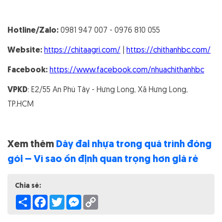
Hotline/Zalo:
0981 947 007 - 0976 810 055
Website:
https://chitaagri.com/
|
https://chithanhbc.com/
Facebook:
https://www.facebook.com/nhuachithanhbc
VPKD
: E2/55 An Phú Tây - Hưng Long, Xã Hưng Long,
TP.HCM
Xem thêm
Dây đai nhựa trong quá trình đóng
gói – Vì sao ổn định quan trọng hơn giá rẻ
Chia sẻ:
Share
Facebook
Twitter
Messenger
Copy
Link