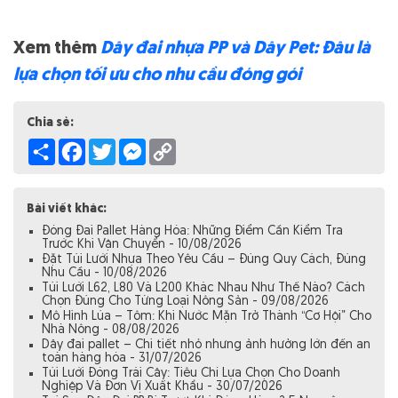
Xem thêm
Dây đai nhựa PP và Dây Pet: Đâu là
lựa chọn tối ưu cho nhu cầu đóng gói
Chia sẻ:
Share
Facebook
Twitter
Messenger
Copy
Link
Bài viết khác:
Đóng Đai Pallet Hàng Hóa: Những Điểm Cần Kiểm Tra
Trước Khi Vận Chuyển - 10/08/2026
Đặt Túi Lưới Nhựa Theo Yêu Cầu – Đúng Quy Cách, Đúng
Nhu Cầu - 10/08/2026
Túi Lưới L62, L80 Và L200 Khác Nhau Như Thế Nào? Cách
Chọn Đúng Cho Từng Loại Nông Sản - 09/08/2026
Mô Hình Lúa – Tôm: Khi Nước Mặn Trở Thành “Cơ Hội” Cho
Nhà Nông - 08/08/2026
Dây đai pallet – Chi tiết nhỏ nhưng ảnh hưởng lớn đến an
toàn hàng hóa - 31/07/2026
Túi Lưới Đóng Trái Cây: Tiêu Chí Lựa Chọn Cho Doanh
Nghiệp Và Đơn Vị Xuất Khẩu - 30/07/2026