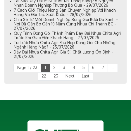
Tại Sao Dây Đai PP Bị Trượt Khi Đóng Hàng? 5 Nguyên
Nhân Doanh Nghiệp Thường Bỏ Qua - 29/07/2026
7 Cách Giới Thiệu Nông Sản Chuyên Nghiệp Với Khách
Hàng Và Đối Tác Xuất Khẩu - 28/07/2026
Chia Sẻ Từ Một Doanh Nghiệp Đóng Gói Bưởi Da Xanh –
Nơi Đã Gắn Bó Gần 10 Năm Cùng Nhựa Chí Thành BC -
27/07/2026
Quy Trình Đóng Gói Thành Phẩm Dây Đai Nhựa Chita Agri
Trước Khi Giao Đến Khách Hàng - 27/07/2026
Túi Lưới Nhựa Chita Agri Phù Hợp Đóng Gói Cho Những
Ngành Hàng Nào? - 25/07/2026
Dây Đai Nhựa Chita Agri Giá Sỉ, Chất Lượng Ổn Định -
21/07/2026
Page 1 / 23
1
2
3
4
5
6
7
...
22
23
Next
Last