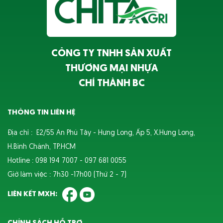
CÔNG TY TNHH SẢN XUẤT
THƯƠNG MẠI NHỰA
CHÍ THÀNH BC
THÔNG TIN LIÊN HỆ
Địa chỉ : E2/55 An Phú Tây - Hưng Long, Ấp 5, X.Hưng Long,
H.Bình Chánh, TP.HCM
Hotline : 098 194 7007 - 097 681 0055
Giờ làm việc : 7h30 -17h00 (Thứ 2 - 7)
LIÊN KẾT MXH: