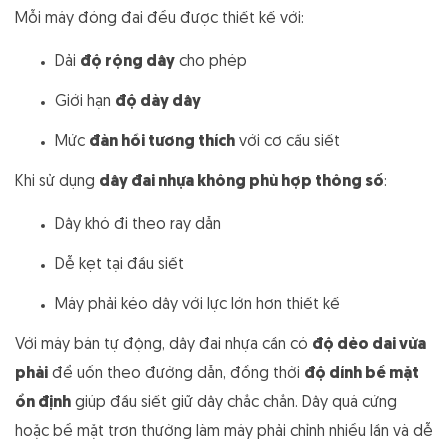
Mỗi máy đóng đai đều được thiết kế với:
Dải
độ rộng dây
cho phép
Giới hạn
độ dày dây
Mức
đàn hồi tương thích
với cơ cấu siết
Khi sử dụng
dây đai nhựa không phù hợp thông số
:
Dây khó đi theo ray dẫn
Dễ kẹt tại đầu siết
Máy phải kéo dây với lực lớn hơn thiết kế
Với máy bán tự động, dây đai nhựa cần có
độ dẻo dai vừa
phải
để uốn theo đường dẫn, đồng thời
độ dính bề mặt
ổn định
giúp đầu siết giữ dây chắc chắn. Dây quá cứng
hoặc bề mặt trơn thường làm máy phải chỉnh nhiều lần và dễ