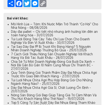
Share
Facebook
Twitter
Messenger
Copy
Link
Bài viết khác:
Mô Hình Lúa – Tôm: Khi Nước Mặn Trở Thành “Cơ Hội” Cho
Nhà Nông - 08/08/2026
Dây đai pallet – Chi tiết nhỏ nhưng ảnh hưởng lớn đến an
toàn hàng hóa - 31/07/2026
Túi Lưới Đóng Trái Cây: Tiêu Chí Lựa Chọn Cho Doanh
Nghiệp Và Đơn Vị Xuất Khẩu - 30/07/2026
Tại Sao Dây Đai PP Bị Trượt Khi Đóng Hàng? 5 Nguyên
Nhân Doanh Nghiệp Thường Bỏ Qua - 29/07/2026
7 Cách Giới Thiệu Nông Sản Chuyên Nghiệp Với Khách
Hàng Và Đối Tác Xuất Khẩu - 28/07/2026
Chia Sẻ Từ Một Doanh Nghiệp Đóng Gói Bưởi Da Xanh –
Nơi Đã Gắn Bó Gần 10 Năm Cùng Nhựa Chí Thành BC -
27/07/2026
Quy Trình Đóng Gói Thành Phẩm Dây Đai Nhựa Chita Agri
Trước Khi Giao Đến Khách Hàng - 27/07/2026
Túi Lưới Nhựa Chita Agri Phù Hợp Đóng Gói Cho Những
Ngành Hàng Nào? - 25/07/2026
Dây Đai Nhựa Chita Agri Giá Sỉ, Chất Lượng Ổn Định -
21/07/2026
Nông Sản Đóng Gói Đẹp Giúp Tăng Giá Trị Cảm Nhận Và
Thu Hút Khách Hàng Như Thế Nào? - 19/07/2026
Top 5 Công Ty Sản Xuất Dây Đai Nhựa Đáng Tham Khảo