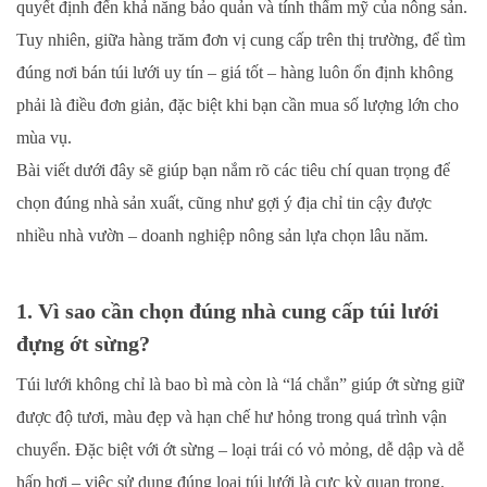
quyết định đến khả năng bảo quản và tính thẩm mỹ của nông sản.
Tuy nhiên, giữa hàng trăm đơn vị cung cấp trên thị trường, để tìm
đúng nơi bán túi lưới uy tín – giá tốt – hàng luôn ổn định không
phải là điều đơn giản, đặc biệt khi bạn cần mua số lượng lớn cho
mùa vụ.
Bài viết dưới đây sẽ giúp bạn nắm rõ các tiêu chí quan trọng để
chọn đúng nhà sản xuất, cũng như gợi ý địa chỉ tin cậy được
nhiều nhà vườn – doanh nghiệp nông sản lựa chọn lâu năm.
1. Vì sao cần chọn đúng nhà cung cấp túi lưới
đựng ớt sừng?
Túi lưới không chỉ là bao bì mà còn là “lá chắn” giúp ớt sừng giữ
được độ tươi, màu đẹp và hạn chế hư hỏng trong quá trình vận
chuyển. Đặc biệt với ớt sừng – loại trái có vỏ mỏng, dễ dập và dễ
hấp hơi – việc sử dụng đúng loại túi lưới là cực kỳ quan trọng.