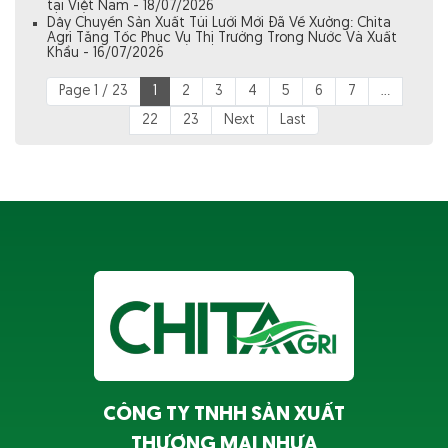
tại Việt Nam - 18/07/2026
Dây Chuyền Sản Xuất Túi Lưới Mới Đã Về Xưởng: Chita
Agri Tăng Tốc Phục Vụ Thị Trường Trong Nước Và Xuất
Khẩu - 16/07/2026
Page 1 / 23
1
2
3
4
5
6
7
...
22
23
Next
Last
CÔNG TY TNHH SẢN XUẤT
THƯƠNG MẠI NHỰA