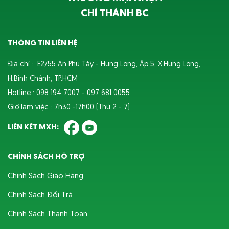
CHÍ THÀNH BC
THÔNG TIN LIÊN HỆ
Địa chỉ : E2/55 An Phú Tây - Hưng Long, Ấp 5, X.Hưng Long,
H.Bình Chánh, TP.HCM
Hotline : 098 194 7007 - 097 681 0055
Giờ làm việc : 7h30 -17h00 (Thứ 2 - 7)
LIÊN KẾT MXH:
CHÍNH SÁCH HỖ TRỢ
Chính Sách Giao Hàng
Chính Sách Đổi Trả
Chính Sách Thanh Toán