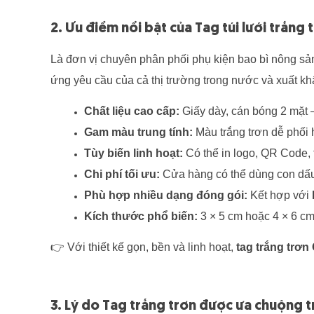
2. Ưu điểm nổi bật của Tag túi lưới trắng 
Là đơn vị chuyên phân phối phụ kiện bao bì nông sả
ứng yêu cầu của cả thị trường trong nước và xuất kh
Chất liệu cao cấp:
Giấy dày, cán bóng 2 mặt –
Gam màu trung tính:
Màu trắng trơn dễ phối h
Tùy biến linh hoạt:
Có thể in logo, QR Code, 
Chi phí tối ưu:
Cửa hàng có thể dùng con dấu 
Phù hợp nhiều dạng đóng gói:
Kết hợp với
Kích thước phổ biến:
3 × 5 cm hoặc 4 × 6 cm
👉
Với thiết kế gọn, bền và linh hoạt,
tag trắng trơn 
3. Lý do Tag trắng trơn được ưa chuộng t