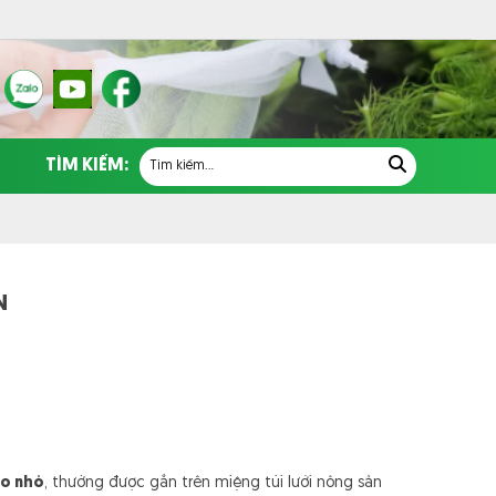
TÌM KIẾM:
N
eo nhỏ
, thường được gắn trên miệng túi lưới nông sản