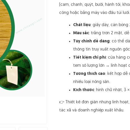
(cam, chanh, quýt, bưởi, hành tỏi, kho
công hoặc bằng máy vào đầu túi lưới.
Chất liệu
: giấy dày, cán bóng
Màu sắc
: trắng trơn 2 mặt, dễ
Tùy chỉnh dễ dàng
: có thể d
thông tin truy xuất nguồn gốc
Tiết kiệm chi phí
: cửa hàng c
tem số lượng lớn → linh hoạt
Tương thích cao
: kết hợp dễ 
nhiều loại nông sản.
Kích thước
: hình chữ nhật, 3 
👉
Thiết kế đơn giản nhưng linh hoạt
tác xã và doanh nghiệp xuất khẩu.