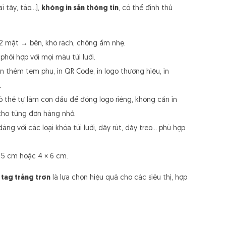
ai tây, táo…),
không in sẵn thông tin
, có thể đính thủ
 2 mặt → bền, khó rách, chống ẩm nhẹ.
 phối hợp với mọi màu túi lưới.
án thêm tem phụ, in QR Code, in logo thương hiệu, in
.
ó thể tự làm con dấu để đóng logo riêng, không cần in
 cho từng đơn hàng nhỏ.
dàng với các loại khóa túi lưới, dây rút, dây treo… phù hợp
× 5 cm hoặc 4 × 6 cm.
,
tag trắng trơn
là lựa chọn hiệu quả cho các siêu thị, hợp