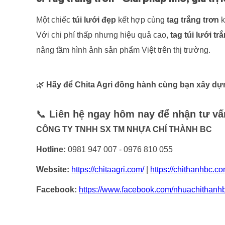
Một chiếc
túi lưới đẹp
kết hợp cùng
tag trắng trơn
k
Với chi phí thấp nhưng hiệu quả cao,
tag túi lưới tr
nâng tầm hình ảnh sản phẩm Việt trên thị trường.
🌿
Hãy để Chita Agri đồng hành cùng bạn xây dựn
📞
Liên hệ ngay hôm nay để nhận tư vấn
CÔNG TY TNHH SX TM NHỰA CHÍ THÀNH BC
Hotline:
0981 947 007 - 0976 810 055
Website:
https://chitaagri.com/
|
https://chithanhbc.co
Facebook:
https://www.facebook.com/nhuachithanh