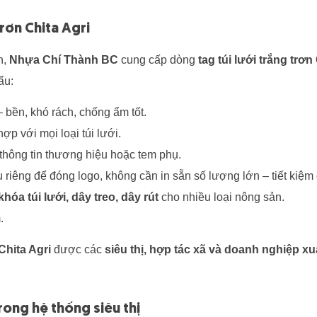
trơn Chita Agri
n,
Nhựa Chí Thành BC
cung cấp dòng
tag túi lưới trắng trơn
ẩu:
 bền, khó rách, chống ẩm tốt.
ợp với mọi loại túi lưới.
thông tin thương hiệu hoặc tem phụ.
riêng để đóng logo, không cần in sẵn số lượng lớn – tiết kiệm 
khóa túi lưới, dây treo, dây rút
cho nhiều loại nông sản.
.
Chita Agri
được các
siêu thị, hợp tác xã và doanh nghiệp x
rong hệ thống siêu thị