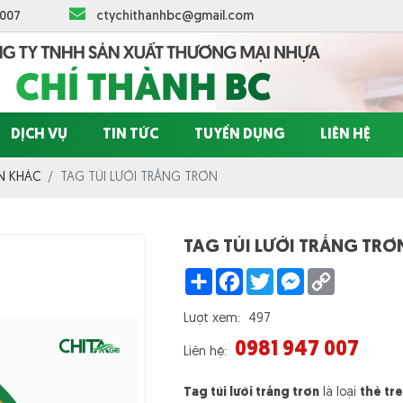
 007
ctychithanhbc@gmail.com
DỊCH VỤ
TIN TỨC
TUYỂN DỤNG
LIÊN HỆ
ỆN KHÁC
TAG TÚI LƯỚI TRẮNG TRƠN
TAG TÚI LƯỚI TRẮNG TRƠ
Share
Facebook
Twitter
Messenger
Copy
Link
Lượt xem:
497
0981 947 007
Liên hệ:
Tag túi lưới trắng trơn
là loại
thẻ tr