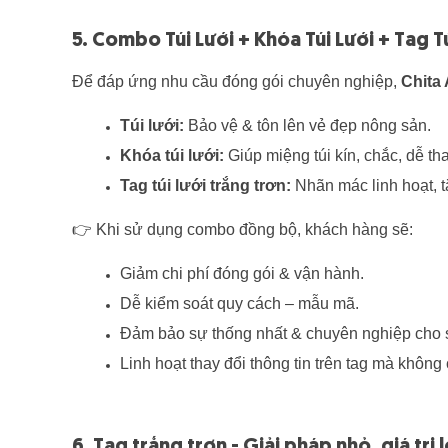
5. Combo Túi Lưới + Khóa Túi Lưới + Tag 
Để đáp ứng nhu cầu đóng gói chuyên nghiệp,
Chita 
Túi lưới:
Bảo vệ & tôn lên vẻ đẹp nông sản.
Khóa túi lưới:
Giúp miệng túi kín, chắc, dễ tha
Tag túi lưới trắng trơn:
Nhãn mác linh hoạt, 
👉
Khi sử dụng combo đồng bộ, khách hàng sẽ:
Giảm chi phí đóng gói & vận hành.
Dễ kiểm soát quy cách – mẫu mã.
Đảm bảo sự thống nhất & chuyên nghiệp cho s
Linh hoạt thay đổi thông tin trên tag mà không c
6. Tag trắng trơn - Giải pháp nhỏ, giá trị