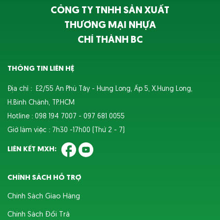
CÔNG TY TNHH SẢN XUẤT
THƯƠNG MẠI NHỰA
CHÍ THÀNH BC
THÔNG TIN LIÊN HỆ
Địa chỉ : E2/55 An Phú Tây - Hưng Long, Ấp 5, X.Hưng Long,
H.Bình Chánh, TP.HCM
Hotline : 098 194 7007 - 097 681 0055
Giờ làm việc : 7h30 -17h00 (Thứ 2 - 7)
LIÊN KẾT MXH:
CHÍNH SÁCH HỖ TRỢ
Chính Sách Giao Hàng
Chính Sách Đổi Trả