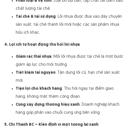
Phân loại & vệ sinh
: Loại bỏ bụi bẩn, tạp chất để đảm bảo
chất lượng tái chế.
Tái chế & tái sử dụng
: Lõi nhựa được đưa vào dây chuyền
sản xuất, tái chế thành lõi mới hoặc các sản phẩm nhựa
hữu ích khác.
4. Lợi ích từ hoạt động thu hồi lõi nhựa
Giảm rác thải nhựa
: Mỗi lõi nhựa được tái chế là một bước
giảm áp lực cho môi trường.
Tiết kiệm tài nguyên
: Tận dụng lõi cũ, hạn chế sản xuất
mới.
Tiện lợi cho khách hàng
: Thu hồi ngay tại điểm giao
hàng, không mất thêm công đoạn.
Cùng xây dựng thương hiệu xanh
: Doanh nghiệp khách
hàng góp phần vào chuỗi cung ứng bền vững.
5. Chí Thành BC – Kiên định vì một tương lai xanh