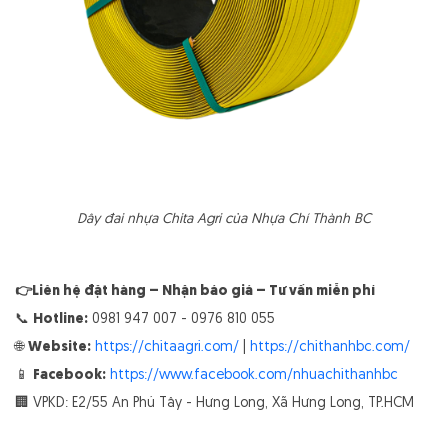
Dây đai nhựa Chita Agri của Nhựa Chí Thành BC
👉Liên hệ đặt hàng – Nhận báo giá – Tư vấn miễn phí
📞
Hotline:
0981 947 007 - 0976 810 055
🌐
Website:
https://chitaagri.com/
|
https://chithanhbc.com/
📱
Facebook:
https://www.facebook.com/nhuachithanhbc
🏢 VPKD: E2/55 An Phú Tây - Hưng Long, Xã Hưng Long, TP.HCM