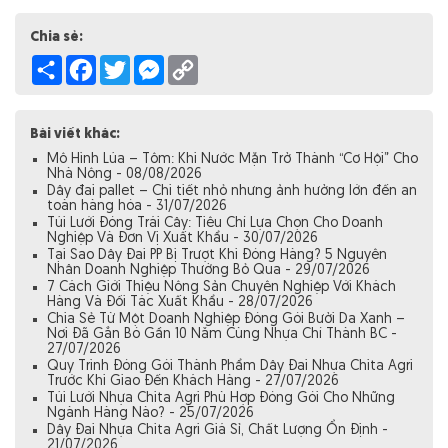
Chia sẻ:
Share
Facebook
Twitter
Messenger
Copy
Link
Bài viết khác:
Mô Hình Lúa – Tôm: Khi Nước Mặn Trở Thành “Cơ Hội” Cho
Nhà Nông - 08/08/2026
Dây đai pallet – Chi tiết nhỏ nhưng ảnh hưởng lớn đến an
toàn hàng hóa - 31/07/2026
Túi Lưới Đóng Trái Cây: Tiêu Chí Lựa Chọn Cho Doanh
Nghiệp Và Đơn Vị Xuất Khẩu - 30/07/2026
Tại Sao Dây Đai PP Bị Trượt Khi Đóng Hàng? 5 Nguyên
Nhân Doanh Nghiệp Thường Bỏ Qua - 29/07/2026
7 Cách Giới Thiệu Nông Sản Chuyên Nghiệp Với Khách
Hàng Và Đối Tác Xuất Khẩu - 28/07/2026
Chia Sẻ Từ Một Doanh Nghiệp Đóng Gói Bưởi Da Xanh –
Nơi Đã Gắn Bó Gần 10 Năm Cùng Nhựa Chí Thành BC -
27/07/2026
Quy Trình Đóng Gói Thành Phẩm Dây Đai Nhựa Chita Agri
Trước Khi Giao Đến Khách Hàng - 27/07/2026
Túi Lưới Nhựa Chita Agri Phù Hợp Đóng Gói Cho Những
Ngành Hàng Nào? - 25/07/2026
Dây Đai Nhựa Chita Agri Giá Sỉ, Chất Lượng Ổn Định -
21/07/2026