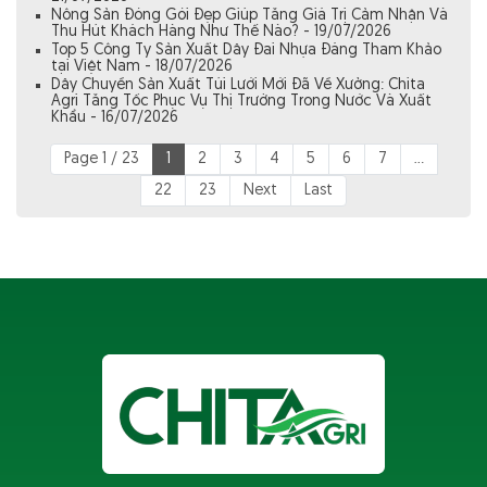
Nông Sản Đóng Gói Đẹp Giúp Tăng Giá Trị Cảm Nhận Và
Thu Hút Khách Hàng Như Thế Nào? - 19/07/2026
Top 5 Công Ty Sản Xuất Dây Đai Nhựa Đáng Tham Khảo
tại Việt Nam - 18/07/2026
Dây Chuyền Sản Xuất Túi Lưới Mới Đã Về Xưởng: Chita
Agri Tăng Tốc Phục Vụ Thị Trường Trong Nước Và Xuất
Khẩu - 16/07/2026
Page 1 / 23
1
2
3
4
5
6
7
...
22
23
Next
Last