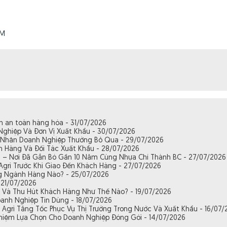
CM
ến an toàn hàng hóa - 31/07/2026
 Nghiệp Và Đơn Vị Xuất Khẩu - 30/07/2026
ên Nhân Doanh Nghiệp Thường Bỏ Qua - 29/07/2026
h Hàng Và Đối Tác Xuất Khẩu - 28/07/2026
h – Nơi Đã Gắn Bó Gần 10 Năm Cùng Nhựa Chí Thành BC - 27/07/2026
Agri Trước Khi Giao Đến Khách Hàng - 27/07/2026
ng Ngành Hàng Nào? - 25/07/2026
 21/07/2026
 Và Thu Hút Khách Hàng Như Thế Nào? - 19/07/2026
oanh Nghiệp Tin Dùng - 18/07/2026
a Agri Tăng Tốc Phục Vụ Thị Trường Trong Nước Và Xuất Khẩu - 16/07/
ghiệm Lựa Chọn Cho Doanh Nghiệp Đóng Gói - 14/07/2026