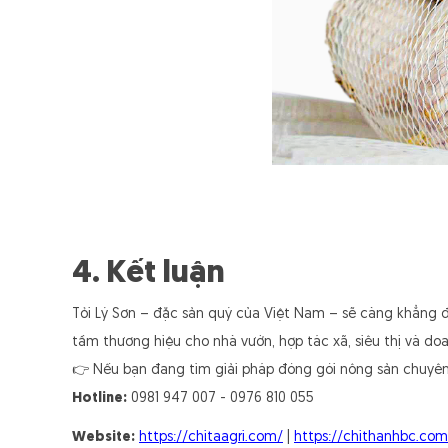
4. Kết luận
Tỏi Lý Sơn – đặc sản quý của Việt Nam – sẽ càng khẳng đị
tầm thương hiệu cho nhà vườn, hợp tác xã, siêu thị và do
👉 Nếu bạn đang tìm giải pháp đóng gói nông sản chuyê
Hotline:
0981 947 007 - 0976 810 055
Website:
https://chitaagri.com/
|
https://chithanhbc.com