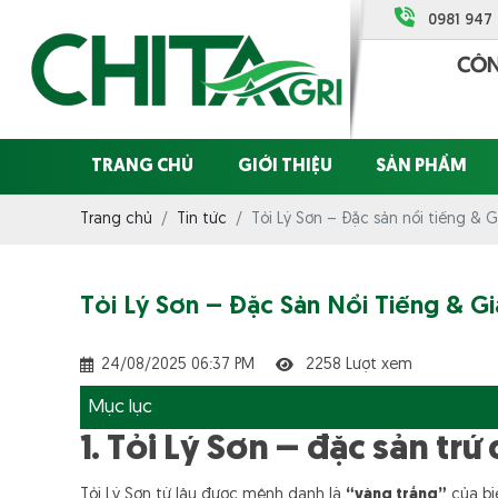
0981 947
TRANG CHỦ
GIỚI THIỆU
SẢN PHẨM
Trang chủ
Tin tức
Tỏi Lý Sơn – Đặc sản nổi tiếng & G
Tỏi Lý Sơn – Đặc Sản Nổi Tiếng & Gi
24/08/2025 06:37 PM
2258 Lượt xem
Mục lục
1. Tỏi Lý Sơn – đặc sản tr
Tỏi Lý Sơn từ lâu được mệnh danh là
“vàng trắng”
của biể