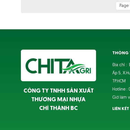
Page 
THÔNG T
Địa chỉ :
Ấp 5, X.H
TP.HCM
Hotline :
CÔNG TY TNHH SẢN XUẤT
Giờ làm v
THƯƠNG MẠI NHỰA
CHÍ THÀNH BC
LIÊN KẾ