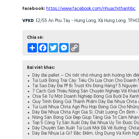
Facebook:
https://www.facebook.com/nhuachithanhbc
VPKD
: E2/55 An Phú Tây - Hưng Long, Xã Hưng Long, TP.H
Chia sẻ:
Share
Facebook
Twitter
Messenger
Copy
Link
Bài viết khác:
Dây đai pallet – Chi tiết nhỏ nhưng ảnh hưởng lớn đ
Túi Lưới Đóng Trái Cây: Tiêu Chí Lựa Chọn Cho Doanh
Tại Sao Dây Đai PP Bị Trượt Khi Đóng Hàng? 5 Nguy
7 Cách Giới Thiệu Nông Sản Chuyên Nghiệp Với Khác
Chia Sẻ Từ Một Doanh Nghiệp Đóng Gói Bưởi Da Xan
Quy Trình Đóng Gói Thành Phẩm Dây Đai Nhựa Chita 
Túi Lưới Nhựa Chita Agri Phù Hợp Đóng Gói Cho Nhữ
Dây Đai Nhựa Chita Agri Giá Sỉ, Chất Lượng Ổn Định -
Nông Sản Đóng Gói Đẹp Giúp Tăng Giá Trị Cảm Nhận
Top 5 Công Ty Sản Xuất Dây Đai Nhựa Uy Tín Được D
Dây Chuyền Sản Xuất Túi Lưới Mới Đã Về Xưởng: Chit
Dây Đai Nhựa Là Gì? Đặc Điểm, Ứng Dụng Và Kinh N