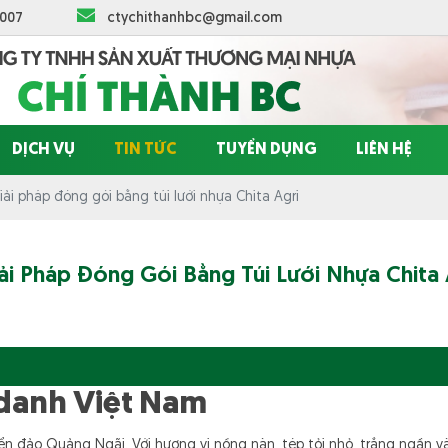
 007
ctychithanhbc@gmail.com
DỊCH VỤ
TIN TỨC
TUYỂN DỤNG
LIÊN HỆ
iải pháp đóng gói bằng túi lưới nhựa Chita Agri
ải Pháp Đóng Gói Bằng Túi Lưới Nhựa Chita 
ứ danh Việt Nam
n đảo Quảng Ngãi. Với hương vị nồng nàn, tép tỏi nhỏ, trắng ngần và 