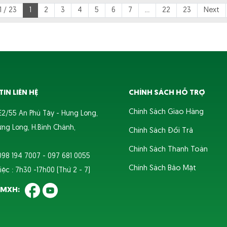
1 / 23
1
2
3
4
5
6
7
...
22
23
Next
IN LIÊN HỆ
CHÍNH SÁCH HỖ TRỢ
Chính Sách Giao Hàng
 E2/55 An Phú Tây - Hưng Long,
ưng Long, H.Bình Chánh,
Chính Sách Đổi Trả
Chính Sách Thanh Toán
 098 194 7007 - 097 681 0055
Chính Sách Bảo Mật
iệc : 7h30 -17h00 (Thứ 2 - 7)
T MXH: