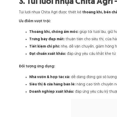
3. Túi lưới nhựa Chita Agri
Túi lưới nhựa Chita Agri được thiết kế
thoáng khí, bền chắ
Ưu điểm vượt trội:
Thoáng khí, chống ẩm mốc:
giúp tỏi tươi lâu, giữ 
Trưng bày đẹp mắt:
thuận tiện cho siêu thị, cửa h
Tiết kiệm chi phí:
nhẹ, dễ vận chuyển, giảm hỏng h
Đạt chuẩn xuất khẩu:
đáp ứng yêu cầu khắt khe từ 
Đối tượng ứng dụng:
Nhà vườn & hợp tác xã:
dễ dàng đóng gói số lượng 
Siêu thị & cửa hàng bán lẻ:
nâng cao tính chuyên ng
Doanh nghiệp xuất khẩu:
đáp ứng yêu cầu kỹ thuật