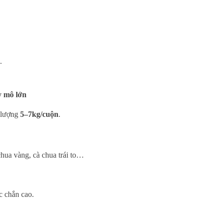
.
y mô lớn
g lượng
5–7kg/cuộn
.
 chua vàng, cà chua trái to…
c chắn cao.