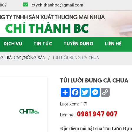
 007
ctychithanhbc@gmail.com
DỊCH VỤ
TIN TỨC
TUYỂN DỤNG
LIÊN HỆ
NG TRÁI CÂY /NÔNG SẢN
TÚI LƯỚI ĐỰNG CÀ CHUA
TÚI LƯỚI ĐỰNG CÀ CHUA
Share
Facebook
Twitter
Messenger
Copy
Link
Lượt xem:
1171
0981 947 007
Liên hệ:
Đặc điểm nổi bật của Túi Lưới Đự