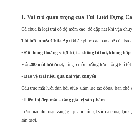
1. Vai trò quan trọng của Túi Lưới Đựng C
Cà chua là loại trái có độ mềm cao, dễ dập nát khi vận chuy
Túi lưới nhựa Chita Agri
khắc phục các hạn chế của bao 
• Độ thông thoáng vượt trội – không bí hơi, không hấp 
Với
200 mắt lưới/mét
, túi tạo môi trường lưu thông khí t
• Bảo vệ trái hiệu quả khi vận chuyển
Cấu trúc mắt lưới đàn hồi giúp giảm lực tác động, hạn chế v
• Hiển thị đẹp mắt – tăng giá trị sản phẩm
Lưới màu đỏ hoặc vàng giúp làm nổi bật sắc cà chua, tạo sự
sản tươi.