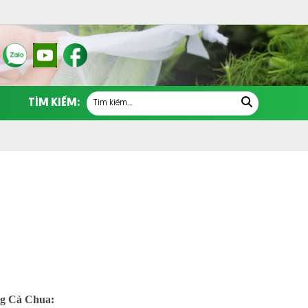
TÌM KIẾM:
ng Cà Chua: