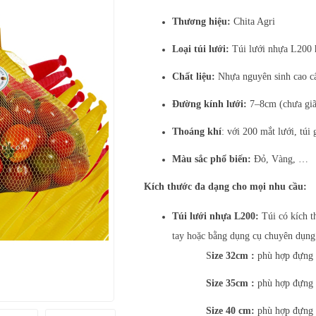
Thương hiệu:
Chita Agri
Loại túi lưới:
Túi lưới nhựa L200 
Chất liệu:
Nhựa nguyên sinh cao c
Đường kính lưới:
7–8cm (chưa giã
Thoáng khí
: với 200 mắt lưới, túi
Màu sắc phổ biến:
Đỏ, Vàng, …
Kích thước đa dạng cho mọi nhu cầu:
Túi lưới nhựa L200:
Túi có kích t
tay hoặc bằng dụng cụ chuyên dụng
S
ize 32cm :
phù hợp đựng c
Size 35cm :
phù hợp đựng c
Size 40 cm:
phù hợp đựng c