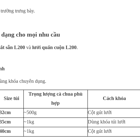
trường trưng bày.
 dạng cho mọi nhu cầu
 cắt sẵn L200
và
lưới quấn cuộn L200
.
anh
 dùng khóa chuyên dụng.
Trọng lượng cà chua phù
Size túi
Cách khóa
hợp
32cm
~500g
Cột gút lưới
35cm
~1kg
Dùng khóa túi lưới
40cm
~1kg
Cột gút lưới