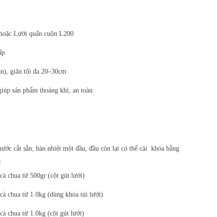
hoặc Lưới quấn cuộn L200
ấp
n), giãn tối đa 20–30cm
 giúp sản phẩm thoáng khí, an toàn.
hước cắt sẵn, hàn nhiệt một đầu, đầu còn lại có thể cài khóa bằng
:
à chua từ 500gr (cột gút lưới)
à chua từ 1.0kg (dùng khóa túi lưới)
à chua từ 1.0kg (cột gút lưới)