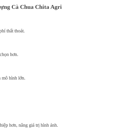
 Đựng Cà Chua Chita Agri
hí thất thoát.
 chọn hơn.
n mô hình lớn.
iệp hơn, nâng giá trị hình ảnh.