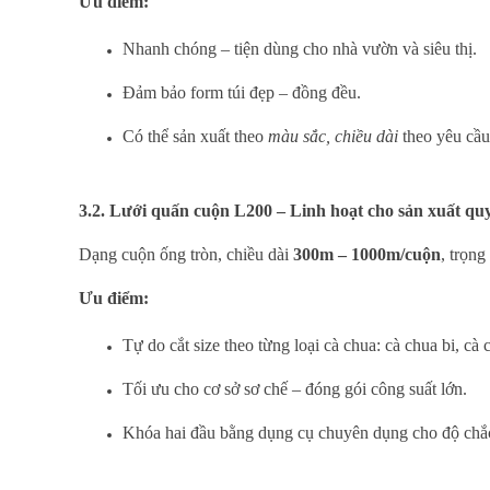
Ưu điểm:
Nhanh chóng – tiện dùng cho nhà vườn và siêu thị.
Đảm bảo form túi đẹp – đồng đều.
Có thể sản xuất theo
màu sắc, chiều dài
theo yêu cầu
3.2. Lưới quấn cuộn L200 – Linh hoạt cho sản xuất qu
Dạng cuộn ống tròn, chiều dài
300m – 1000m/cuộn
, trọn
Ưu điểm:
Tự do cắt size theo từng loại cà chua: cà chua bi, cà
Tối ưu cho cơ sở sơ chế – đóng gói công suất lớn.
Khóa hai đầu bằng dụng cụ chuyên dụng cho độ chắ