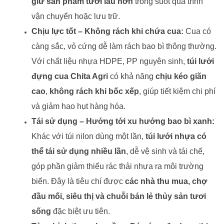
giữ sản phẩm tươi lâu hơn
trong suốt quá trình
vận chuyển hoặc lưu trữ.
Chịu lực tốt – Không rách khi chứa cua:
Cua có
càng sắc, vỏ cứng dễ làm rách bao bì thông thường.
Với chất liệu nhựa HDPE, PP nguyên sinh,
túi lưới
đựng cua Chita Agri
có khả năng
chịu kéo giãn
cao
,
không rách khi bốc xếp
, giúp tiết kiệm chi phí
và giảm hao hụt hàng hóa.
Tái sử dụng – Hướng tới xu hướng bao bì xanh:
Khác với túi nilon dùng một lần,
túi lưới nhựa có
thể tái sử dụng nhiều lần
, dễ vệ sinh và tái chế,
góp phần giảm thiểu rác thải nhựa ra môi trường
biển. Đây là tiêu chí được
các nhà thu mua, chợ
đầu mối, siêu thị và chuỗi bán lẻ thủy sản tươi
sống
đặc biệt ưu tiên.