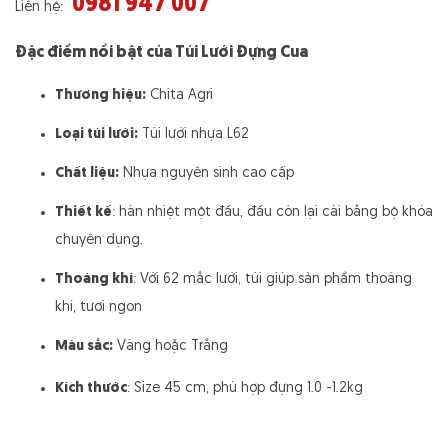
0981 947 007
Liên hệ:
Đặc điểm nổi bật của Túi Lưới Đựng Cua
Thương hiệu:
Chita Agri
Loại túi lưới:
Túi lưới nhựa L62
Chất liệu:
Nhựa nguyên sinh cao cấp
Thiết kế
: hàn nhiệt một đầu, đầu còn lại cài bằng bộ khóa
chuyên dụng.
Thoáng khí
: Với 62 mắc lưới, túi giúp sản phẩm thoáng
khí, tươi ngon
Màu sắc:
Vàng hoặc Trắng
Kích thước
:
Size 45 cm, phù hợp đựng 1.0 -1.2kg