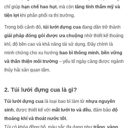
chỉ giúp
hạn chế hao hụt
, mà còn
tăng tính thẩm mỹ và
tiện lợi
khi phân phối ra thị trường.
Trong bối cảnh đó,
túi lưới đựng cua
đang dần trở thành
giải pháp đóng gói được ưa chuộng
nhờ thiết kế thoáng
khí, độ bền cao và khả năng tái sử dụng. Đây chính là
minh chứng cho xu hướng
bao bì thông minh, bền vững
và thân thiện môi trường
– yếu tố ngày càng được ngành
thủy hải sản quan tâm.
2. Túi lưới đựng cua là gì?
Túi lưới đựng cua
là loại bao bì làm từ
nhựa nguyên
sinh
, được thiết kế với
mắt lưới to và đều
, đảm bảo
độ
thoáng khí và thoát nước tốt
.
Túi có khóa đồng bộ, màu sắc đa dạng như
trắng, vàng,