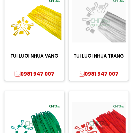
TÚI LƯỚI NHỰA VÀNG
TÚI LƯỚI NHỰA TRẮNG
0981 947 007
0981 947 007