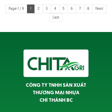
Page 1 / 8
1
2
3
4
5
6
7
8
Next
Last
CÔNG TY TNHH SẢN XUẤT
THƯƠNG MẠI NHỰA
CHÍ THÀNH BC