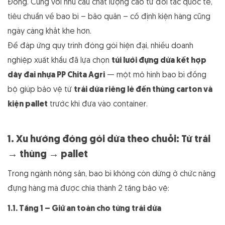
Đông. Cùng với nhu cầu chất lượng cao từ đối tác quốc tế,
tiêu chuẩn về bao bì – bảo quản – cố định kiện hàng cũng
ngày càng khắt khe hơn.
Để đáp ứng quy trình đóng gói hiện đại, nhiều doanh
nghiệp xuất khẩu đã lựa chọn
túi lưới đựng dừa kết hợp
dây đai nhựa PP Chita Agri
— một mô hình bao bì đồng
bộ giúp bảo vệ từ
trái dừa riêng lẻ đến thùng carton và
kiện pallet
trước khi đưa vào container.
1. Xu hướng đóng gói dừa theo chuỗi: Từ trái
→ thùng → pallet
Trong ngành nông sản, bao bì không còn dừng ở chức năng
đựng hàng mà được chia thành 2 tầng bảo vệ:
1.1. Tầng 1 – Giữ an toàn cho từng trái dừa