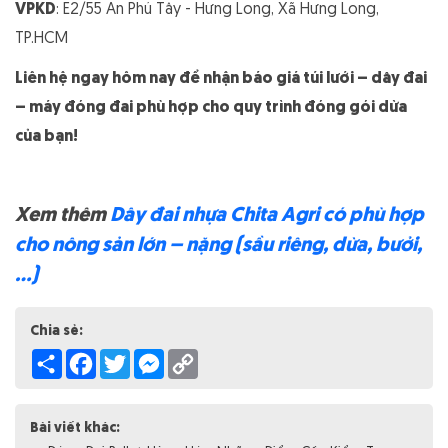
VPKD
: E2/55 An Phú Tây - Hưng Long, Xã Hưng Long,
TP.HCM
Liên hệ ngay hôm nay để nhận báo giá túi lưới – dây đai
– máy đóng đai phù hợp cho quy trình đóng gói dừa
của bạn!
Xem thêm
Dây đai nhựa Chita Agri có phù hợp
cho nông sản lớn – nặng (sầu riêng, dừa, bưởi,
…)
Chia sẻ:
Share
Facebook
Twitter
Messenger
Copy
Link
Bài viết khác: