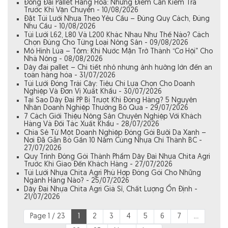
Đóng Đai Pallet Hàng Hóa: Những Điểm Cần Kiểm Tra
Trước Khi Vận Chuyển - 10/08/2026
Đặt Túi Lưới Nhựa Theo Yêu Cầu – Đúng Quy Cách, Đúng
Nhu Cầu - 10/08/2026
Túi Lưới L62, L80 Và L200 Khác Nhau Như Thế Nào? Cách
Chọn Đúng Cho Từng Loại Nông Sản - 09/08/2026
Mô Hình Lúa – Tôm: Khi Nước Mặn Trở Thành “Cơ Hội” Cho
Nhà Nông - 08/08/2026
Dây đai pallet – Chi tiết nhỏ nhưng ảnh hưởng lớn đến an
toàn hàng hóa - 31/07/2026
Túi Lưới Đóng Trái Cây: Tiêu Chí Lựa Chọn Cho Doanh
Nghiệp Và Đơn Vị Xuất Khẩu - 30/07/2026
Tại Sao Dây Đai PP Bị Trượt Khi Đóng Hàng? 5 Nguyên
Nhân Doanh Nghiệp Thường Bỏ Qua - 29/07/2026
7 Cách Giới Thiệu Nông Sản Chuyên Nghiệp Với Khách
Hàng Và Đối Tác Xuất Khẩu - 28/07/2026
Chia Sẻ Từ Một Doanh Nghiệp Đóng Gói Bưởi Da Xanh –
Nơi Đã Gắn Bó Gần 10 Năm Cùng Nhựa Chí Thành BC -
27/07/2026
Quy Trình Đóng Gói Thành Phẩm Dây Đai Nhựa Chita Agri
Trước Khi Giao Đến Khách Hàng - 27/07/2026
Túi Lưới Nhựa Chita Agri Phù Hợp Đóng Gói Cho Những
Ngành Hàng Nào? - 25/07/2026
Dây Đai Nhựa Chita Agri Giá Sỉ, Chất Lượng Ổn Định -
21/07/2026
Page 1 / 23
1
2
3
4
5
6
7
...