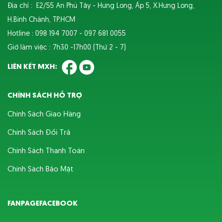
Địa chỉ : E2/55 An Phú Tây - Hưng Long, Ấp 5, X.Hưng Long,
H.Bình Chánh, TP.HCM
Hotline : 098 194 7007 - 097 681 0055
Giờ làm việc : 7h30 -17h00 (Thứ 2 - 7)
LIÊN KẾT MXH:
CHÍNH SÁCH HỖ TRỢ
Chính Sách Giao Hàng
Chính Sách Đổi Trả
Chính Sách Thanh Toán
Chính Sách Bảo Mật
FANPAGEFACEBOOK