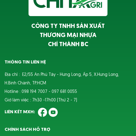
CÔNG TY TNHH SẢN XUẤT
THƯƠNG MẠI NHỰA
CHÍ THÀNH BC
THÔNG TIN LIÊN HỆ
Địa chỉ : E2/55 An Phú Tây - Hưng Long, Ấp 5, X.Hưng Long,
H.Bình Chánh, TP.HCM
Hotline : 098 194 7007 - 097 681 0055
Giờ làm việc : 7h30 -17h00 (Thứ 2 - 7)
LIÊN KẾT MXH:
CHÍNH SÁCH HỖ TRỢ