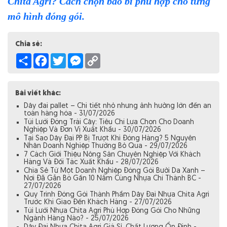
Chita Agri? Cách chọn bao bì phù hợp cho từng
mô hình đóng gói.
Chia sẻ:
Share
Facebook
Twitter
Messenger
Copy
Link
Bài viết khác:
Dây đai pallet – Chi tiết nhỏ nhưng ảnh hưởng lớn đến an
toàn hàng hóa - 31/07/2026
Túi Lưới Đóng Trái Cây: Tiêu Chí Lựa Chọn Cho Doanh
Nghiệp Và Đơn Vị Xuất Khẩu - 30/07/2026
Tại Sao Dây Đai PP Bị Trượt Khi Đóng Hàng? 5 Nguyên
Nhân Doanh Nghiệp Thường Bỏ Qua - 29/07/2026
7 Cách Giới Thiệu Nông Sản Chuyên Nghiệp Với Khách
Hàng Và Đối Tác Xuất Khẩu - 28/07/2026
Chia Sẻ Từ Một Doanh Nghiệp Đóng Gói Bưởi Da Xanh –
Nơi Đã Gắn Bó Gần 10 Năm Cùng Nhựa Chí Thành BC -
27/07/2026
Quy Trình Đóng Gói Thành Phẩm Dây Đai Nhựa Chita Agri
Trước Khi Giao Đến Khách Hàng - 27/07/2026
Túi Lưới Nhựa Chita Agri Phù Hợp Đóng Gói Cho Những
Ngành Hàng Nào? - 25/07/2026