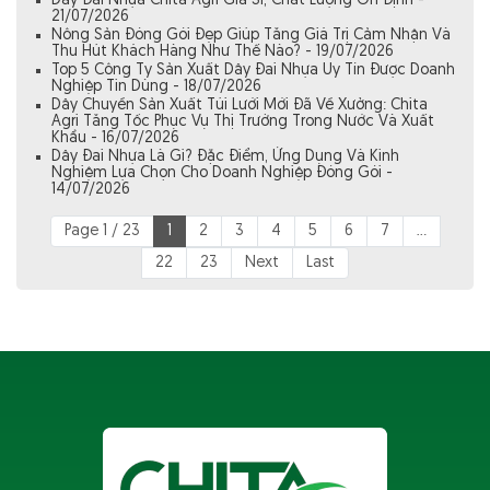
Dây Đai Nhựa Chita Agri Giá Sỉ, Chất Lượng Ổn Định -
21/07/2026
Nông Sản Đóng Gói Đẹp Giúp Tăng Giá Trị Cảm Nhận Và
Thu Hút Khách Hàng Như Thế Nào? - 19/07/2026
Top 5 Công Ty Sản Xuất Dây Đai Nhựa Uy Tín Được Doanh
Nghiệp Tin Dùng - 18/07/2026
Dây Chuyền Sản Xuất Túi Lưới Mới Đã Về Xưởng: Chita
Agri Tăng Tốc Phục Vụ Thị Trường Trong Nước Và Xuất
Khẩu - 16/07/2026
Dây Đai Nhựa Là Gì? Đặc Điểm, Ứng Dụng Và Kinh
Nghiệm Lựa Chọn Cho Doanh Nghiệp Đóng Gói -
14/07/2026
Page 1 / 23
1
2
3
4
5
6
7
...
22
23
Next
Last