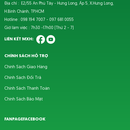
Địa chỉ : E2/55 An Phú Tây - Hưng Long, Ấp 5, X.Hưng Long,
H.Bình Chánh, TP.HCM
Hotline : 098 194 7007 - 097 681 0055
Giờ làm việc : 7h30 -17h00 (Thứ 2 - 7)
LIÊN KẾT MXH:
CHÍNH SÁCH HỖ TRỢ
Chính Sách Giao Hàng
Chính Sách Đổi Trả
Chính Sách Thanh Toán
Chính Sách Bảo Mật
FANPAGEFACEBOOK