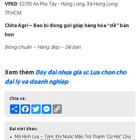
VPKD
: E2/55 An Phú Tây - Hưng Long, Xã Hưng Long,
TP.HCM
Chita Agri – Bao bì đóng gói giúp hàng hóa “dễ” bán
hơn
Đóng chuẩn – Hàng đẹp – Dễ bán
Xem thêm
Dây đai nhựa giá sỉ: Lựa chọn cho
đại lý và doanh nghiệp
Chia sẻ:
Share
Facebook
Twitter
Messenger
Copy
Link
Bài viết khác:
Mô Hình Lúa – Tôm: Khi Nước Mặn Trở Thành “Cơ Hội” Cho