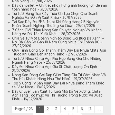
Nhà Nông - 08/08/2026
Dây đai pallet – Chi tiết nhỏ nhưng ảnh hưởng lớn đến an
toàn hàng hóa - 31/07/2026
Túi Lưới Đóng Trái Cây: Tiêu Chí Lựa Chọn Cho Doanh
Nghiệp Và Đơn Vị Xuất Khẩu - 30/07/2026
Tại Sao Dây Đai PP Bị Trượt Khi Đóng Hàng? 5 Nguyên
Nhân Doanh Nghiệp Thường Bỏ Qua - 29/07/2026
7 Cách Giới Thiệu Nông Sản Chuyên Nghiệp Với Khách
Hàng Và Đối Tác Xuất Khẩu - 28/07/2026
Chia Sẻ Từ Một Doanh Nghiệp Đóng Gói Bưởi Da Xanh –
Nơi Đã Gắn Bó Gần 10 Năm Cùng Nhựa Chí Thành BC -
27/07/2026
Quy Trình Đóng Gói Thành Phẩm Dây Đai Nhựa Chita Agri
Trước Khi Giao Đến Khách Hàng - 27/07/2026
Túi Lưới Nhựa Chita Agri Phù Hợp Đóng Gói Cho Những
Ngành Hàng Nào? - 25/07/2026
Dây Đai Nhựa Chita Agri Giá Sỉ, Chất Lượng Ổn Định -
21/07/2026
Nông Sản Đóng Gói Đẹp Giúp Tăng Giá Trị Cảm Nhận Và
Thu Hút Khách Hàng Như Thế Nào? - 19/07/2026
Top 5 Công Ty Sản Xuất Dây Đai Nhựa Đáng Tham Khảo
tại Việt Nam - 18/07/2026
Dây Chuyền Sản Xuất Túi Lưới Mới Đã Về Xưởng: Chita
Agri Tăng Tốc Phục Vụ Thị Trường Trong Nước Và Xuất
Khẩu - 16/07/2026
Page 1 / 23
1
2
3
4
5
6
7
...