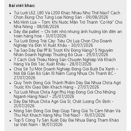
Bài viết khác:
Túi Lưới L62, L80 Và L200 Khác Nhau Như Thế Nào? Cách
Chọn Đúng Cho Từng Loại Nông Sản - 09/08/2026
Mô Hình Lúa – Tôm: Khi Nước Mặn Trở Thành “Cơ Hội” Cho
Nhà Nông - 08/08/2026
Dây đai pallet – Chi tiết nhỏ nhưng ảnh hưởng lớn đến an
toàn hàng hóa - 31/07/2026
Túi Lưới Đóng Trái Cây: Tiêu Chí Lựa Chọn Cho Doanh
Nghiệp Và Đơn Vị Xuất Khẩu - 30/07/2026
Tại Sao Dây Đai PP Bị Trượt Khi Đóng Hàng? 5 Nguyên
Nhân Doanh Nghiệp Thường Bỏ Qua - 29/07/2026
7 Cách Giới Thiệu Nông Sản Chuyên Nghiệp Với Khách
Hàng Và Đối Tác Xuất Khẩu - 28/07/2026
Chia Sẻ Từ Một Doanh Nghiệp Đóng Gói Bưởi Da Xanh –
Nơi Đã Gắn Bó Gần 10 Năm Cùng Nhựa Chí Thành BC -
27/07/2026
Quy Trình Đóng Gói Thành Phẩm Dây Đai Nhựa Chita Agri
Trước Khi Giao Đến Khách Hàng - 27/07/2026
Túi Lưới Nhựa Chita Agri Phù Hợp Đóng Gói Cho Những
Ngành Hàng Nào? - 25/07/2026
Dây Đai Nhựa Chita Agri Giá Sỉ, Chất Lượng Ổn Định -
21/07/2026
Nông Sản Đóng Gói Đẹp Giúp Tăng Giá Trị Cảm Nhận Và
Thu Hút Khách Hàng Như Thế Nào? - 19/07/2026
Top 5 Công Ty Sản Xuất Dây Đai Nhựa Đáng Tham Khảo
tại Việt Nam - 18/07/2026