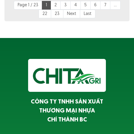
Page 1 / 23
1
2
3
4
5
6
7
...
22
23
Next
Last
CÔNG TY TNHH SẢN XUẤT
THƯƠNG MẠI NHỰA
CHÍ THÀNH BC