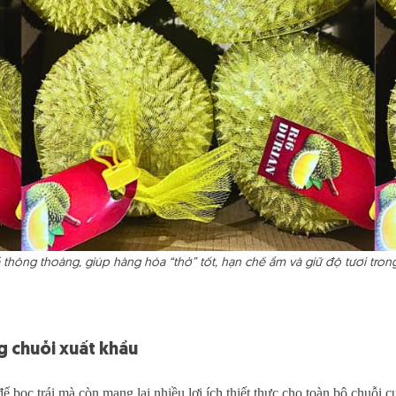
 thông thoáng, giúp hàng hóa “thở” tốt, hạn chế ẩm và giữ độ tươi trong
ng chuỗi xuất khẩu
để bọc trái mà còn mang lại nhiều lợi ích thiết thực cho toàn bộ chuỗi 