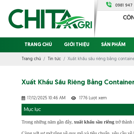
0981 947
TRANG CHỦ
GIỚI THIỆU
SẢN PHẨM
Trang chủ
Tin tức
Xuất khẩu sầu riêng bằng containe
Xuất Khẩu Sầu Riêng Bằng Container
17/12/2025 10:46 AM
1776 Lượt xem
Mục lục
Trong những năm gần đây,
xuất khẩu sầu riêng
trở thành
Cùng với sự mở rộng về quy mô và tiêu chuẩn, yêu cầu về 