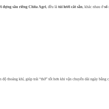
ới đựng sầu riêng Chita Agri
, đều là
túi lưới cắt sẵn
, khác nhau ở
số
 độ thoáng khí, giúp trái “thở” tốt hơn khi vận chuyển dài ngày bằng c