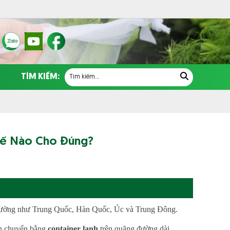
TÌM KIẾM:
Thế Nào Cho Đúng?
ị trường như Trung Quốc, Hàn Quốc, Úc và Trung Đông.
ận chuyển bằng
container lạnh
trên quãng đường dài.