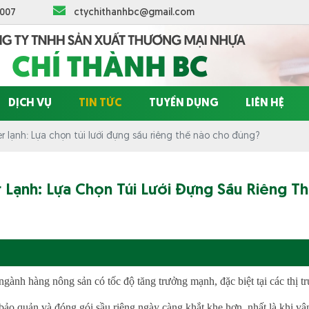
 007
ctychithanhbc@gmail.com
DỊCH VỤ
TIN TỨC
TUYỂN DỤNG
LIÊN HỆ
r lạnh: Lựa chọn túi lưới đựng sầu riêng thế nào cho đúng?
 Lạnh: Lựa Chọn Túi Lưới Đựng Sầu Riêng 
 ngành hàng nông sản có tốc độ tăng trưởng mạnh, đặc biệt tại các th
bảo quản và đóng gói sầu riêng ngày càng khắt khe hơn, nhất là khi v