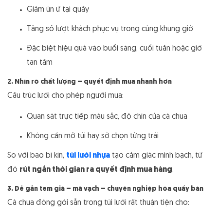
Giảm ùn ứ tại quầy
Tăng số lượt khách phục vụ trong cùng khung giờ
Đặc biệt hiệu quả vào buổi sáng, cuối tuần hoặc giờ
tan tầm
2. Nhìn rõ chất lượng – quyết định mua nhanh hơn
Cấu trúc lưới cho phép người mua:
Quan sát trực tiếp màu sắc, độ chín của cà chua
Không cần mở túi hay sờ chọn từng trái
So với bao bì kín,
túi lưới nhựa
tạo cảm giác minh bạch, từ
đó
rút ngắn thời gian ra quyết định mua hàng
.
3. Dễ gắn tem giá – mã vạch – chuyên nghiệp hóa quầy bán
Cà chua đóng gói sẵn trong túi lưới rất thuận tiện cho: