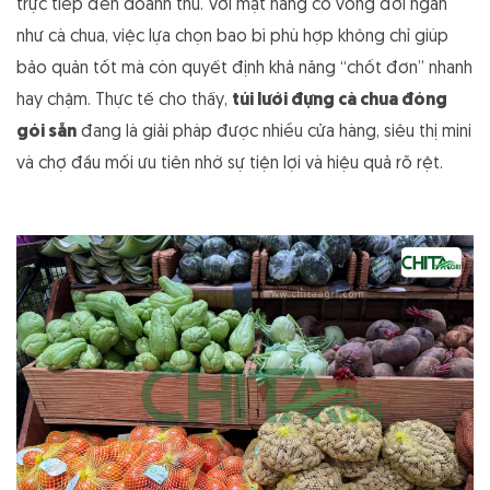
trực tiếp đến doanh thu. Với mặt hàng có vòng đời ngắn
như cà chua, việc lựa chọn bao bì phù hợp không chỉ giúp
bảo quản tốt mà còn quyết định khả năng “chốt đơn” nhanh
hay chậm. Thực tế cho thấy,
túi lưới đựng cà chua đóng
gói sẵn
đang là giải pháp được nhiều cửa hàng, siêu thị mini
và chợ đầu mối ưu tiên nhờ sự tiện lợi và hiệu quả rõ rệt.