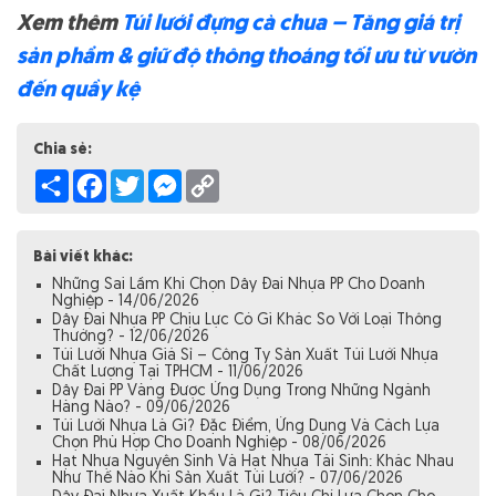
Xem thêm
Túi lưới đựng cà chua – Tăng giá trị
sản phẩm & giữ độ thông thoáng tối ưu từ vườn
đến quầy kệ
Chia sẻ:
Share
Facebook
Twitter
Messenger
Copy
Link
Bài viết khác:
Những Sai Lầm Khi Chọn Dây Đai Nhựa PP Cho Doanh
Nghiệp - 14/06/2026
Dây Đai Nhựa PP Chịu Lực Có Gì Khác So Với Loại Thông
Thường? - 12/06/2026
Túi Lưới Nhựa Giá Sỉ – Công Ty Sản Xuất Túi Lưới Nhựa
Chất Lượng Tại TPHCM - 11/06/2026
Dây Đai PP Vàng Được Ứng Dụng Trong Những Ngành
Hàng Nào? - 09/06/2026
Túi Lưới Nhựa Là Gì? Đặc Điểm, Ứng Dụng Và Cách Lựa
Chọn Phù Hợp Cho Doanh Nghiệp - 08/06/2026
Hạt Nhựa Nguyên Sinh Và Hạt Nhựa Tái Sinh: Khác Nhau
Như Thế Nào Khi Sản Xuất Túi Lưới? - 07/06/2026