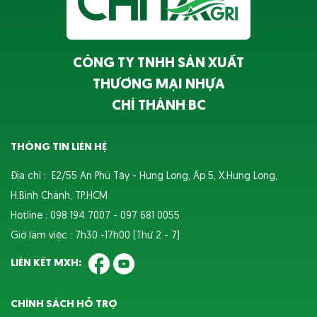
CÔNG TY TNHH SẢN XUẤT
THƯƠNG MẠI NHỰA
CHÍ THÀNH BC
THÔNG TIN LIÊN HỆ
Địa chỉ : E2/55 An Phú Tây - Hưng Long, Ấp 5, X.Hưng Long,
H.Bình Chánh, TP.HCM
Hotline : 098 194 7007 - 097 681 0055
Giờ làm việc : 7h30 -17h00 (Thứ 2 - 7)
LIÊN KẾT MXH:
CHÍNH SÁCH HỖ TRỢ