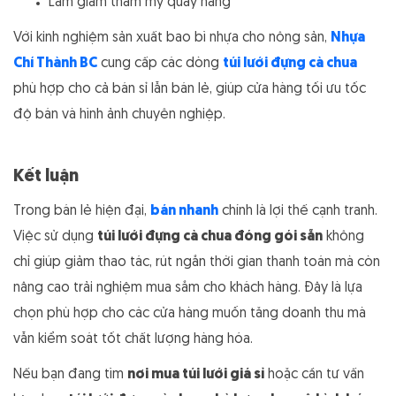
Làm giảm thẩm mỹ quầy hàng
Với kinh nghiệm sản xuất bao bì nhựa cho nông sản,
Nhựa
Chí Thành BC
cung cấp các dòng
túi lưới đựng cà chua
phù hợp cho cả bán sỉ lẫn bán lẻ, giúp cửa hàng tối ưu tốc
độ bán và hình ảnh chuyên nghiệp.
Kết luận
Trong bán lẻ hiện đại,
bán nhanh
chính là lợi thế cạnh tranh.
Việc sử dụng
túi lưới đựng cà chua đóng gói sẵn
không
chỉ giúp giảm thao tác, rút ngắn thời gian thanh toán mà còn
nâng cao trải nghiệm mua sắm cho khách hàng. Đây là lựa
chọn phù hợp cho các cửa hàng muốn tăng doanh thu mà
vẫn kiểm soát tốt chất lượng hàng hóa.
Nếu bạn đang tìm
nơi mua túi lưới giá sỉ
hoặc cần tư vấn