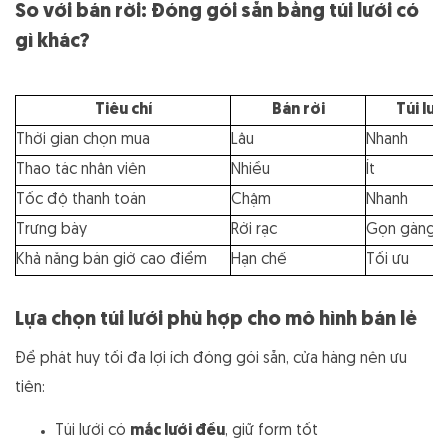
So với bán rời: Đóng gói sẵn bằng túi lưới có
gì khác?
Tiêu chí
Bán rời
Túi lướ
Thời gian chọn mua
Lâu
Nhanh
Thao tác nhân viên
Nhiều
Ít
Tốc độ thanh toán
Chậm
Nhanh
Trưng bày
Rời rạc
Gọn gàng
Khả năng bán giờ cao điểm
Hạn chế
Tối ưu
Lựa chọn túi lưới phù hợp cho mô hình bán lẻ
Để phát huy tối đa lợi ích đóng gói sẵn, cửa hàng nên ưu
tiên:
Túi lưới có
mắc lưới đều
, giữ form tốt