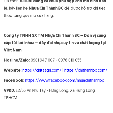
lựa chọn
túi lưới đựng cà chua phù hợp cho mô hình bán
lẻ
, hãy liên hệ
Nhựa Chí Thành BC
để được hỗ trợ chi tiết
theo từng quy mô cửa hàng.
Công ty TNHH SX TM Nhựa Chí Thành BC – Đơn vị cung
cấp túi lưới nhựa – dây đai nhựa uy tín và chất lượng tại
Việt Nam
Hotline/Zalo:
0981 947 007 - 0976 810 055
Website:
https://chitaagri.com/
|
https://chithanhbc.com/
Facebook:
https://www.facebook.com/nhuachithanhbc
VPKD
: E2/55 An Phú Tây - Hưng Long, Xã Hưng Long,
TP.HCM