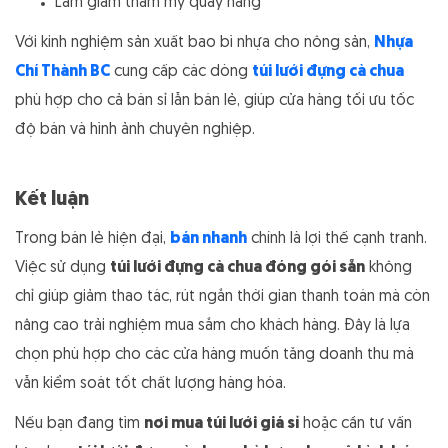
Làm giảm thẩm mỹ quầy hàng
Với kinh nghiệm sản xuất bao bì nhựa cho nông sản,
Nhựa
Chí Thành BC
cung cấp các dòng
túi lưới đựng cà chua
phù hợp cho cả bán sỉ lẫn bán lẻ, giúp cửa hàng tối ưu tốc
độ bán và hình ảnh chuyên nghiệp.
Kết luận
Trong bán lẻ hiện đại,
bán nhanh
chính là lợi thế cạnh tranh.
Việc sử dụng
túi lưới đựng cà chua đóng gói sẵn
không
chỉ giúp giảm thao tác, rút ngắn thời gian thanh toán mà còn
nâng cao trải nghiệm mua sắm cho khách hàng. Đây là lựa
chọn phù hợp cho các cửa hàng muốn tăng doanh thu mà
vẫn kiểm soát tốt chất lượng hàng hóa.
Nếu bạn đang tìm
nơi mua túi lưới giá sỉ
hoặc cần tư vấn