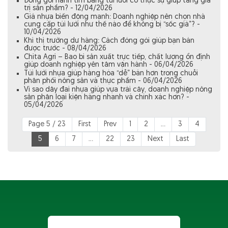
Đóng gói hành tím bằng túi lưới có thực sự giúp tăng giá
trị sản phẩm? - 12/04/2026
Giá nhựa biến động mạnh: Doanh nghiệp nên chọn nhà
cung cấp túi lưới như thế nào để không bị “sốc giá”? -
10/04/2026
Khi thị trường dư hàng: Cách đóng gói giúp bạn bán
được trước - 08/04/2026
Chita Agri – Bao bì sản xuất trực tiếp, chất lượng ổn định
giúp doanh nghiệp yên tâm vận hành - 06/04/2026
Túi lưới nhựa giúp hàng hóa “dễ” bán hơn trong chuỗi
phân phối nông sản và thực phẩm - 06/04/2026
Vì sao dây đai nhựa giúp vựa trái cây, doanh nghiệp nông
sản phân loại kiện hàng nhanh và chính xác hơn? -
05/04/2026
Page 5 / 23
First
Prev
1
2
...
3
4
5
6
7
...
22
23
Next
Last