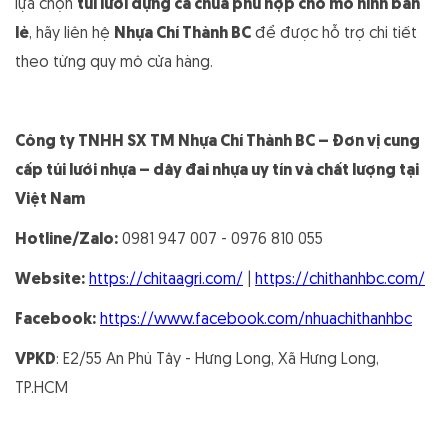
lựa chọn
túi lưới đựng cà chua phù hợp cho mô hình bán
lẻ
, hãy liên hệ
Nhựa Chí Thành BC
để được hỗ trợ chi tiết
theo từng quy mô cửa hàng.
Công ty TNHH SX TM Nhựa Chí Thành BC – Đơn vị cung
cấp túi lưới nhựa – dây đai nhựa uy tín và chất lượng tại
Việt Nam
Hotline/Zalo:
0981 947 007 - 0976 810 055
Website:
https://chitaagri.com/
|
https://chithanhbc.com/
Facebook:
https://www.facebook.com/nhuachithanhbc
VPKD
: E2/55 An Phú Tây - Hưng Long, Xã Hưng Long,
TP.HCM