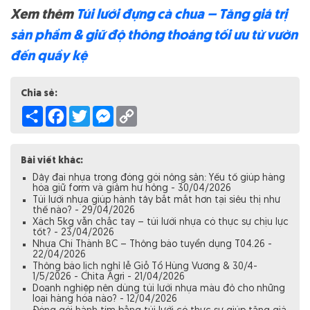
Xem thêm
Túi lưới đựng cà chua – Tăng giá trị
sản phẩm & giữ độ thông thoáng tối ưu từ vườn
đến quầy kệ
Chia sẻ:
Share
Facebook
Twitter
Messenger
Copy
Link
Bài viết khác:
Dây đai nhựa trong đóng gói nông sản: Yếu tố giúp hàng
hóa giữ form và giảm hư hỏng - 30/04/2026
Túi lưới nhựa giúp hành tây bắt mắt hơn tại siêu thị như
thế nào? - 29/04/2026
Xách 5kg vẫn chắc tay – túi lưới nhựa có thực sự chịu lực
tốt? - 23/04/2026
Nhựa Chí Thành BC – Thông báo tuyển dụng T04.26 -
22/04/2026
Thông báo lịch nghỉ lễ Giỗ Tổ Hùng Vương & 30/4-
1/5/2026 - Chita Agri - 21/04/2026
Doanh nghiệp nên dùng túi lưới nhựa màu đỏ cho những
loại hàng hóa nào? - 12/04/2026