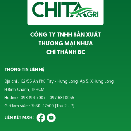
CÔNG TY TNHH SẢN XUẤT
THƯƠNG MẠI NHỰA
CHÍ THÀNH BC
THÔNG TIN LIÊN HỆ
Địa chỉ : E2/55 An Phú Tây - Hưng Long, Ấp 5, X.Hưng Long,
H.Bình Chánh, TP.HCM
Hotline : 098 194 7007 - 097 681 0055
Giờ làm việc : 7h30 -17h00 (Thứ 2 - 7)
LIÊN KẾT MXH: