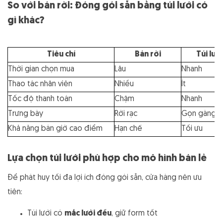
So với bán rời: Đóng gói sẵn bằng túi lưới có
gì khác?
Tiêu chí
Bán rời
Túi lướ
Thời gian chọn mua
Lâu
Nhanh
Thao tác nhân viên
Nhiều
Ít
Tốc độ thanh toán
Chậm
Nhanh
Trưng bày
Rời rạc
Gọn gàng
Khả năng bán giờ cao điểm
Hạn chế
Tối ưu
Lựa chọn túi lưới phù hợp cho mô hình bán lẻ
Để phát huy tối đa lợi ích đóng gói sẵn, cửa hàng nên ưu
tiên:
Túi lưới có
mắc lưới đều
, giữ form tốt