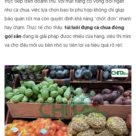
trực tiếp đến doanh thu. Với mặt hàng có vòng đời ngắn
như cà chua, việc lựa chọn bao bì phù hợp không chỉ giúp
bảo quản tốt mà còn quyết định khả năng “chốt đơn” nhanh
hay chậm. Thực tế cho thấy,
túi lưới đựng cà chua đóng
gói sẵn
đang là giải pháp được nhiều cửa hàng, siêu thị mini
và chợ đầu mối ưu tiên nhờ sự tiện lợi và hiệu quả rõ rệt.