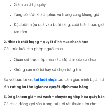
Giảm ùn ứ tại quầy
Tăng số lượt khách phục vụ trong cùng khung giờ
Đặc biệt hiệu quả vào buổi sáng, cuối tuần hoặc giờ
tan tầm
2. Nhìn rõ chất lượng – quyết định mua nhanh hơn
Cấu trúc lưới cho phép người mua:
Quan sát trực tiếp màu sắc, độ chín của cà chua
Không cần mở túi hay sờ chọn từng trái
So với bao bì kín,
túi lưới nhựa
tạo cảm giác minh bạch, từ
đó
rút ngắn thời gian ra quyết định mua hàng
.
3. Dễ gắn tem giá – mã vạch – chuyên nghiệp hóa quầy bán
Cà chua đóng gói sẵn trong túi lưới rất thuận tiện cho: