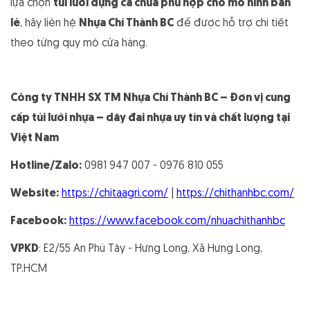
lựa chọn
túi lưới đựng cà chua phù hợp cho mô hình bán
lẻ
, hãy liên hệ
Nhựa Chí Thành BC
để được hỗ trợ chi tiết
theo từng quy mô cửa hàng.
Công ty TNHH SX TM Nhựa Chí Thành BC – Đơn vị cung
cấp túi lưới nhựa – dây đai nhựa uy tín và chất lượng tại
Việt Nam
Hotline/Zalo:
0981 947 007 - 0976 810 055
Website:
https://chitaagri.com/
|
https://chithanhbc.com/
Facebook:
https://www.facebook.com/nhuachithanhbc
VPKD
: E2/55 An Phú Tây - Hưng Long, Xã Hưng Long,
TP.HCM