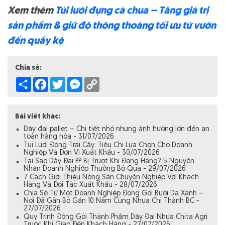
Xem thêm
Túi lưới đựng cà chua – Tăng giá trị
sản phẩm & giữ độ thông thoáng tối ưu từ vườn
đến quầy kệ
Chia sẻ:
Share
Facebook
Twitter
Messenger
Copy
Link
Bài viết khác:
Dây đai pallet – Chi tiết nhỏ nhưng ảnh hưởng lớn đến an
toàn hàng hóa - 31/07/2026
Túi Lưới Đóng Trái Cây: Tiêu Chí Lựa Chọn Cho Doanh
Nghiệp Và Đơn Vị Xuất Khẩu - 30/07/2026
Tại Sao Dây Đai PP Bị Trượt Khi Đóng Hàng? 5 Nguyên
Nhân Doanh Nghiệp Thường Bỏ Qua - 29/07/2026
7 Cách Giới Thiệu Nông Sản Chuyên Nghiệp Với Khách
Hàng Và Đối Tác Xuất Khẩu - 28/07/2026
Chia Sẻ Từ Một Doanh Nghiệp Đóng Gói Bưởi Da Xanh –
Nơi Đã Gắn Bó Gần 10 Năm Cùng Nhựa Chí Thành BC -
27/07/2026
Quy Trình Đóng Gói Thành Phẩm Dây Đai Nhựa Chita Agri
Trước Khi Giao Đến Khách Hàng - 27/07/2026