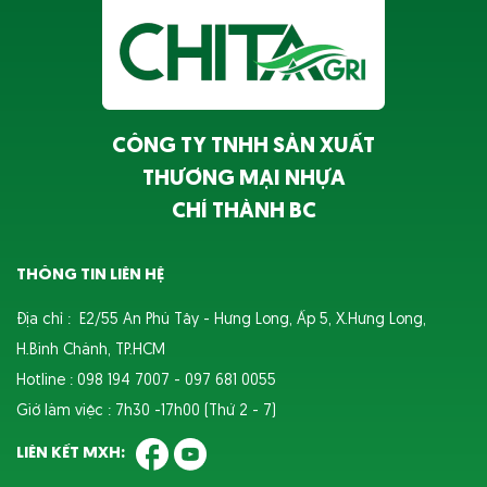
CÔNG TY TNHH SẢN XUẤT
THƯƠNG MẠI NHỰA
CHÍ THÀNH BC
THÔNG TIN LIÊN HỆ
Địa chỉ : E2/55 An Phú Tây - Hưng Long, Ấp 5, X.Hưng Long,
H.Bình Chánh, TP.HCM
Hotline : 098 194 7007 - 097 681 0055
Giờ làm việc : 7h30 -17h00 (Thứ 2 - 7)
LIÊN KẾT MXH: