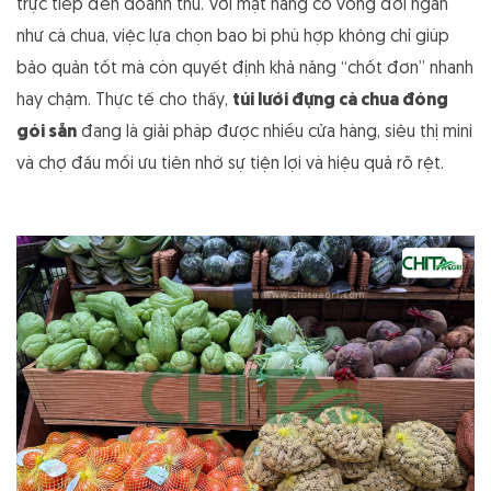
trực tiếp đến doanh thu. Với mặt hàng có vòng đời ngắn
như cà chua, việc lựa chọn bao bì phù hợp không chỉ giúp
bảo quản tốt mà còn quyết định khả năng “chốt đơn” nhanh
hay chậm. Thực tế cho thấy,
túi lưới đựng cà chua đóng
gói sẵn
đang là giải pháp được nhiều cửa hàng, siêu thị mini
và chợ đầu mối ưu tiên nhờ sự tiện lợi và hiệu quả rõ rệt.