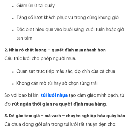
Giảm ùn ứ tại quầy
Tăng số lượt khách phục vụ trong cùng khung giờ
Đặc biệt hiệu quả vào buổi sáng, cuối tuần hoặc giờ
tan tầm
2. Nhìn rõ chất lượng – quyết định mua nhanh hơn
Cấu trúc lưới cho phép người mua:
Quan sát trực tiếp màu sắc, độ chín của cà chua
Không cần mở túi hay sờ chọn từng trái
So với bao bì kín,
túi lưới nhựa
tạo cảm giác minh bạch, từ
đó
rút ngắn thời gian ra quyết định mua hàng
.
3. Dễ gắn tem giá – mã vạch – chuyên nghiệp hóa quầy bán
Cà chua đóng gói sẵn trong túi lưới rất thuận tiện cho: