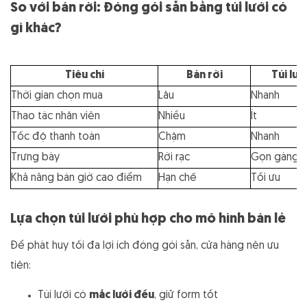
So với bán rời: Đóng gói sẵn bằng túi lưới có
gì khác?
Tiêu chí
Bán rời
Túi lướ
Thời gian chọn mua
Lâu
Nhanh
Thao tác nhân viên
Nhiều
Ít
Tốc độ thanh toán
Chậm
Nhanh
Trưng bày
Rời rạc
Gọn gàng
Khả năng bán giờ cao điểm
Hạn chế
Tối ưu
Lựa chọn túi lưới phù hợp cho mô hình bán lẻ
Để phát huy tối đa lợi ích đóng gói sẵn, cửa hàng nên ưu
tiên:
Túi lưới có
mắc lưới đều
, giữ form tốt