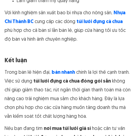
Làm giảm thẩm mỹ quầy hàng
Với kinh nghiệm sản xuất bao bì nhựa cho nông sản,
Nhựa
Chí Thành BC
cung cấp các dòng
túi lưới đựng cà chua
phù hợp cho cả bán sỉ lẫn bán lẻ, giúp cửa hàng tối ưu tốc
độ bán và hình ảnh chuyên nghiệp.
Kết luận
Trong bán lẻ hiện đại,
bán nhanh
chính là lợi thế cạnh tranh.
Việc sử dụng
túi lưới đựng cà chua đóng gói sẵn
không
chỉ giúp giảm thao tác, rút ngắn thời gian thanh toán mà còn
nâng cao trải nghiệm mua sắm cho khách hàng. Đây là lựa
chọn phù hợp cho các cửa hàng muốn tăng doanh thu mà
vẫn kiểm soát tốt chất lượng hàng hóa.
Nếu bạn đang tìm
nơi mua túi lưới giá sỉ
hoặc cần tư vấn