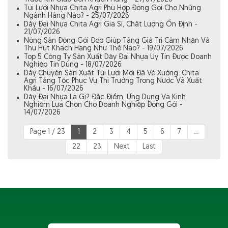
Túi Lưới Nhựa Chita Agri Phù Hợp Đóng Gói Cho Những
Ngành Hàng Nào? - 25/07/2026
Dây Đai Nhựa Chita Agri Giá Sỉ, Chất Lượng Ổn Định -
21/07/2026
Nông Sản Đóng Gói Đẹp Giúp Tăng Giá Trị Cảm Nhận Và
Thu Hút Khách Hàng Như Thế Nào? - 19/07/2026
Top 5 Công Ty Sản Xuất Dây Đai Nhựa Uy Tín Được Doanh
Nghiệp Tin Dùng - 18/07/2026
Dây Chuyền Sản Xuất Túi Lưới Mới Đã Về Xưởng: Chita
Agri Tăng Tốc Phục Vụ Thị Trường Trong Nước Và Xuất
Khẩu - 16/07/2026
Dây Đai Nhựa Là Gì? Đặc Điểm, Ứng Dụng Và Kinh
Nghiệm Lựa Chọn Cho Doanh Nghiệp Đóng Gói -
14/07/2026
Page 1 / 23
1
2
3
4
5
6
7
...
22
23
Next
Last